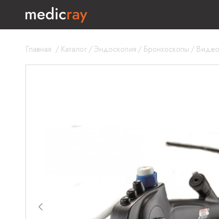
Главная
/
Каталог
/
Эндоскопия
/
Бронхоскопы
/
Видео