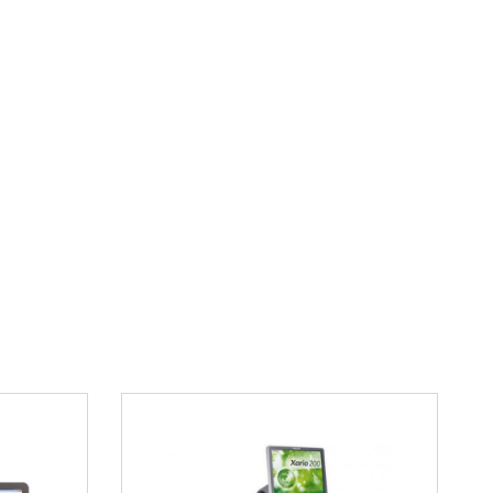
стки коннектора воздуха/воды
истки на вход в инструментальный канал
 клапана
обронхоскоп Pentax EB15-J10 в
Медикрэй»
специализируется на поставках медицинского
ники, медицинские и хирургические центры,
ие ЛПУ. Мы гарантируем сроки поставки,
орудования и оптимальные цены.
ние в лизинг, сотрудничая с несколькими
аниями: