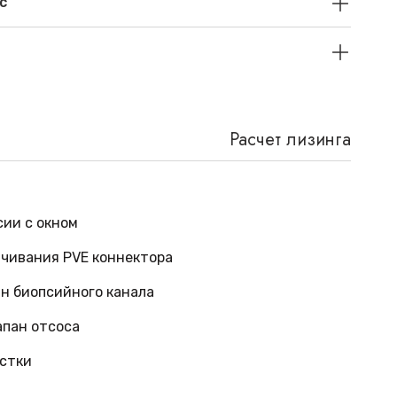
с
Расчет лизинга
ии с окном
чивания PVE коннектора
н биопсийного канала
апан отсоса
истки