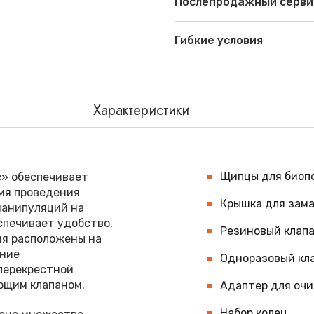
Послепродажный серви
Гибкие условия
Характеристики
Щипцы для биопс
с» обеспечивает
мя проведения
Крышка для зама
манипуляций на
спечивает удобство,
Резиновый клапа
ия расположены на
ание
Одноразовый кл
перекрестной
ющим клапаном.
Адаптер для оч
Набор колец