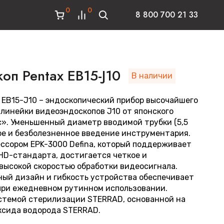
0
0
8 800 700 21 33
п Pentax EB15-J10
В наличии
 EB15-J10 – эндоскопический прибор высочайшего
 линейки видеоэндоскопов J10 от японского
». Уменьшенный диаметр вводимой трубки (5,5
ое и безболезненное введение инструментария.
ессором EPK-3000 Defina, который поддерживает
HD-стандарта, достигается четкое и
 высокой скоростью обработки видеосигнала.
ый дизайн и гибкость устройства обеспечивает
при ежедневном рутинном использовании.
стемой стерилизации STERRAD, основанной на
ксида водорода STERRAD.