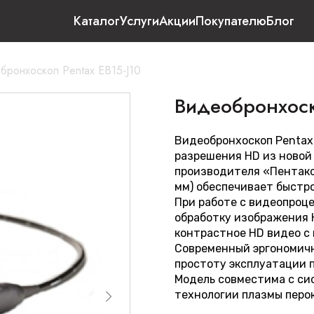
Каталог
Услуги
Акции
Покупателю
Блог
бронхоскоп Pentax EB15-J10
Видеобронхоско
Видеобронхоскоп Pentax
разрешения HD из новой
производителя «Пентакс
мм) обеспечивает быстр
При работе с видеопроц
обработку изображения 
контрастное HD видео с
Современный эргономичн
простоту эксплуатации 
Модель совместима с си
технологии плазмы перо