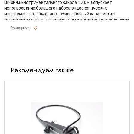
Ширина инструментального канала 1,2 мм допускает
использование большого набора эндоскопических
инструментов. Также инструментальный канал может
использоваться для подачи воздуха и жидкости, извлечения
мелких конкрементов из желчных и печеночных протоков.
Развернуть
Оптика прибора разработана по последним стандартам
качества компании «Пентакс». Четкая, детализированная,
контрастная картинка обеспечена улучшенными
оптическими волокнами, которые доставляют еще больше
света, чем раньше. Поле зрения в воздухе составляет до 90
градусов, в жидкости – до 64 градусов. Регулировка
Рекомендуем также
параметров изображения осуществляется удобными
кнопками, расположенными на рукоятке эндоскопа.
Аппарат имеет грамотно продуманный дизайн, поэтому
работа с ним будет максимально удобной и эффективной.
Эндоскоп удобно лежит в ладони, все кнопки управления
доступны непосредственно под пальцами.
Технические характеристики
Угол поля зрения: 90 градусов (вода) и 64 градусов