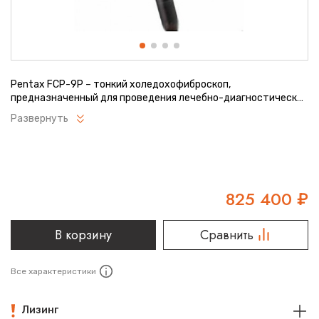
Pentax FCP-9P – тонкий холедохофиброскоп,
предназначенный для проведения лечебно-диагностических
манипуляций при заболеваниях желчных протоков как у
Развернуть
взрослых пациентов, так и у детей. Прибор устойчив к
появлению «битых пикселей», простой в эксплуатации и
уходе, оснащен эргономичной рукояткой, которая удобно
ложится в ладонь, предотвращая затекание руки
пользователя.
825 400
₽
В корзину
Сравнить
Все характеристики
Лизинг