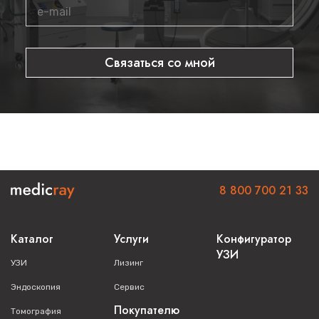
Вы пользуетесь медицинским оборудованием
Вносите регулярный лизинговый платёж, по окончании
договора оборудование переходит в вашу
Связаться со мной
собственность
Звоните по телефону
8 800 700 21 33
уже сейчас, чтобы
получить выгодную цену и лучшие условия финансирования.
Теги:
pentax_fcp_9p
8 800 700 21 33
Каталог
Услуги
Конфигуратор
УЗИ
УЗИ
Лизинг
Эндоскопия
Сервис
Покупателю
Томография