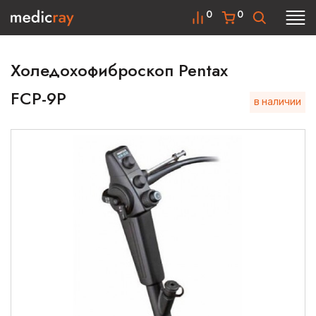
0
0
Холедохофиброскоп Pentax
FCP-9P
в наличии