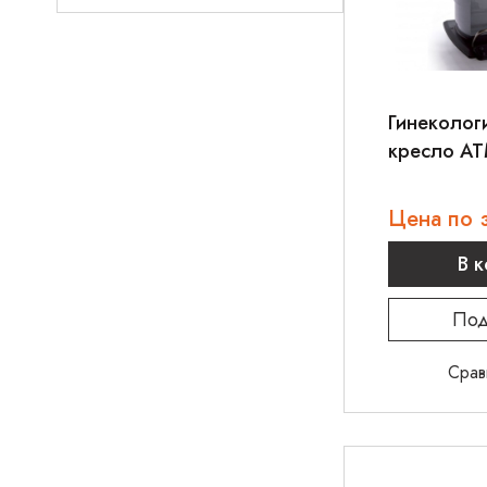
Гинеколог
кресло AT
Gyne
Цена по 
В 
Под
Срав