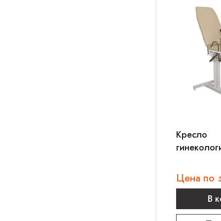
Кресло
гинеколог
ДЗМО КГ-
Цена по 
В 