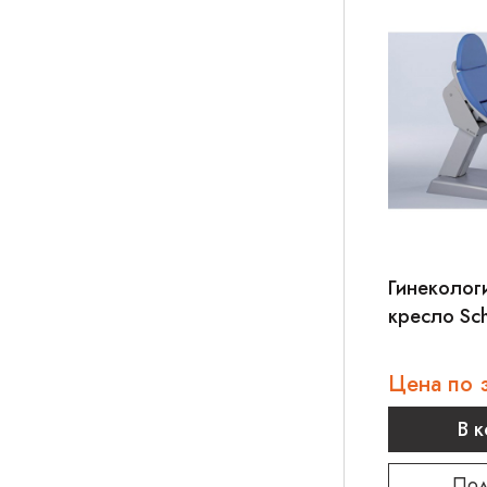
Гинеколог
кресло Sch
Цена по 
В 
Под