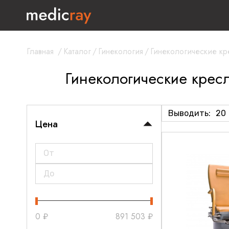
Главная
/
Каталог
/
Гинекология
/
Гинекологические кр
Гинекологические крес
Выводить:
20
Цена
0
₽
891 503
₽