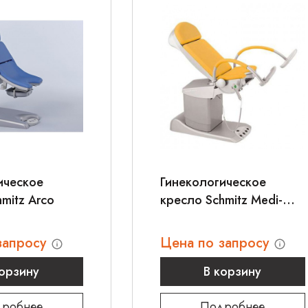
ическое
Гинекологическое
mitz Arco
кресло Schmitz Medi-
Matic 115
запросу
Цена по запросу
корзину
В корзину
робнее
Подробнее