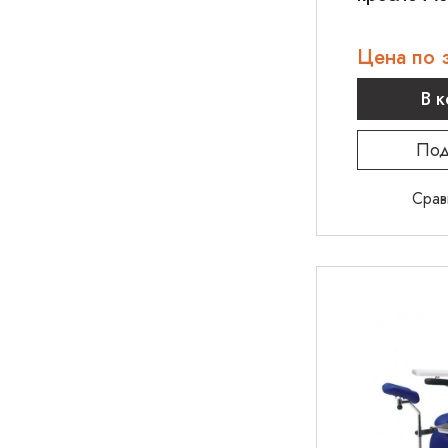
КСГ-02э
Цена по 
В 
Под
Срав