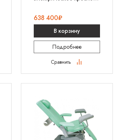
TT Med Elly
638 400
₽
В корзину
Подробнее
Сравнить