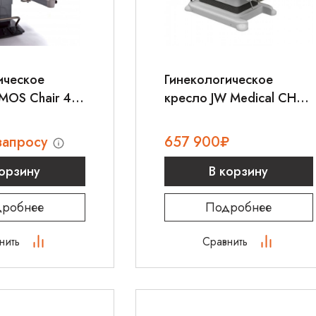
ическое
Гинекологическое
MOS Chair 41
кресло JW Medical CHS
– E1000
запросу
657 900
₽
корзину
В корзину
робнее
Подробнее
нить
Сравнить