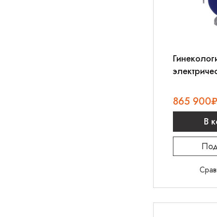
Гинеколог
электриче
TT Med F
865 900
В 
Под
Срав