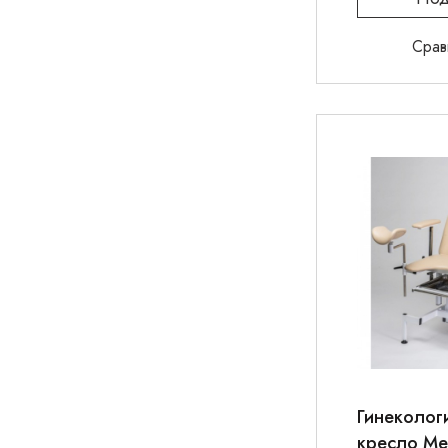
Срав
Гинеколог
кресло М