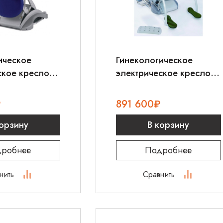
ическое
Гинекологическое
ское кресло
электрическое кресло
RANCY
TT Med FRANCY NEW
₽
891 600
₽
корзину
В корзину
робнее
Подробнее
нить
Сравнить