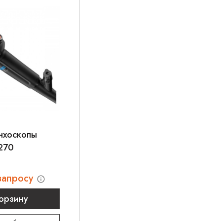
нхоскопы
-270
запросу
корзину