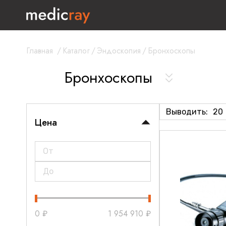
Главная
/
Каталог
/
Эндоскопия
/
Бронхоскопы
Бронхоскопы
Выводить:
20
Цена
0
₽
1 954 910
₽