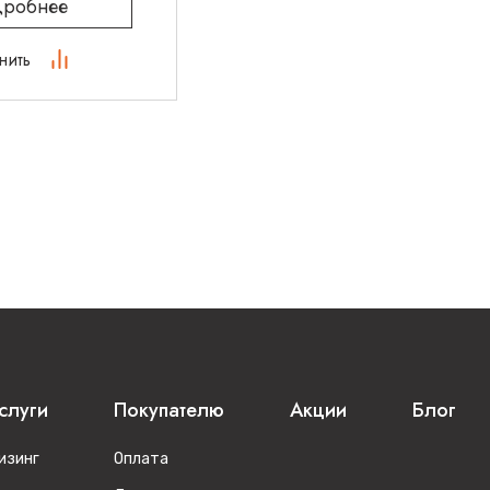
робнее
нить
слуги
Покупателю
Акции
Блог
изинг
Оплата