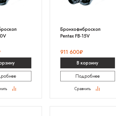
броскоп
Бронхофиброскоп
10V
Pentax FB-15V
₽
911 600
₽
корзину
В корзину
робнее
Подробнее
нить
Сравнить