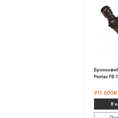
Бронхофи
Pentax FB-
911 600
₽
В 
Под