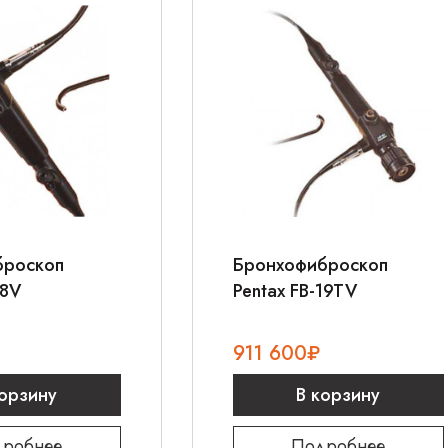
броскоп
Бронхофиброскоп
18V
Pentax FB-19TV
911 600
₽
корзину
В корзину
робнее
Подробнее