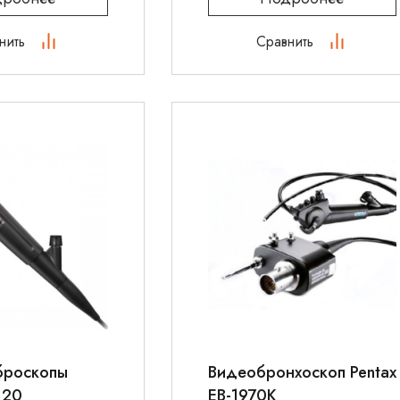
нить
Сравнить
броскопы
Видеобронхоскоп Pentax
-120
EB-1970K