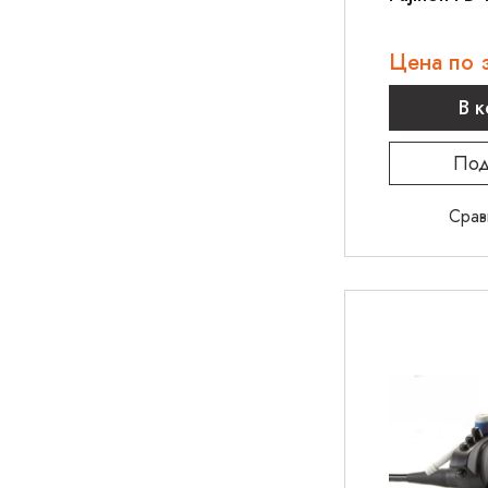
Цена по 
В 
Под
Срав