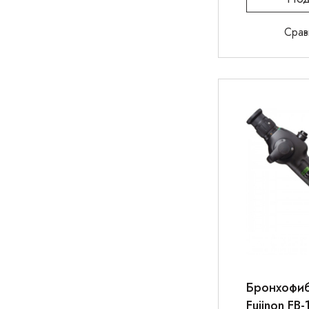
Срав
Бронхофи
Fujinon FB