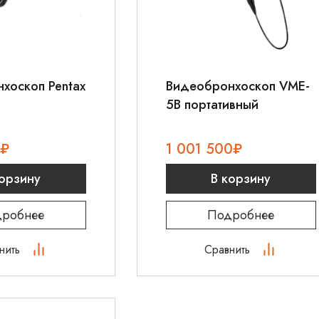
хоскоп Pentax
Видеобронхоскоп VME-
5B портативный
₽
1 001 500
₽
корзину
В корзину
робнее
Подробнее
нить
Сравнить