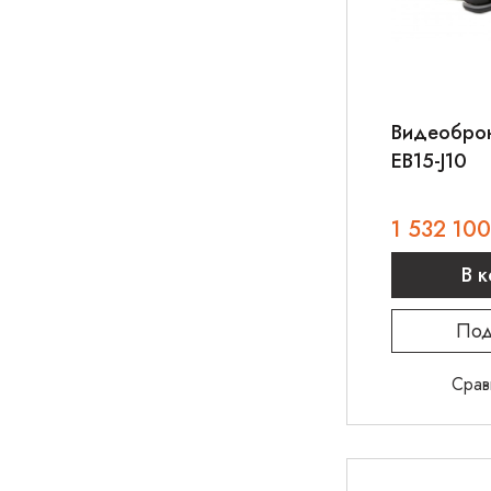
Видеоброн
EB15-J10
1 532 100
В 
Под
Срав