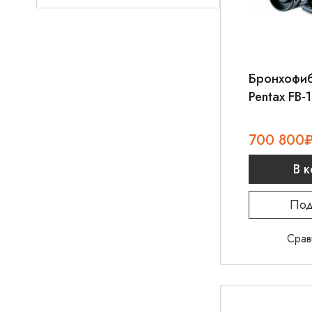
Бронхофи
Pentax FB-
700 800
В 
Под
Срав