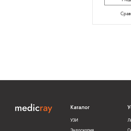
Срав
Каталог
У
УЗИ
Л
Эндоскопия
С