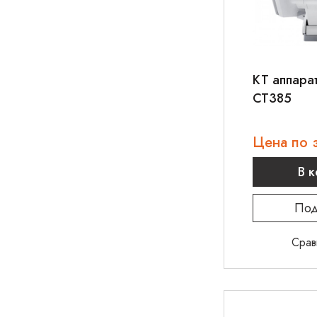
КТ аппарат
CT385
Цена по 
В 
Под
Срав