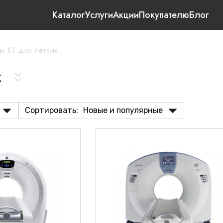
Каталог
Услуги
Акции
Покупателю
Блог
ы КТ для легких
х
Сортировать:
Новые и популярные