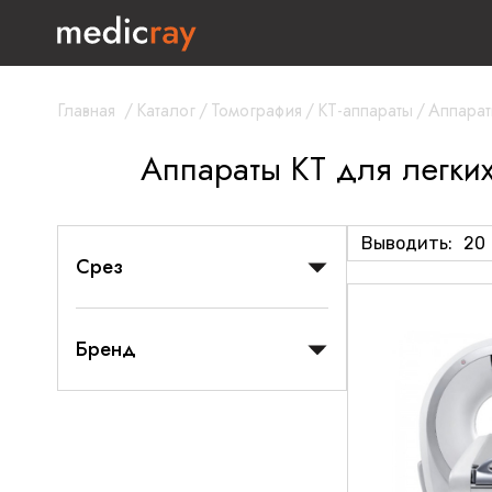
Главная
/
Каталог
/
Томография
/
КТ-аппараты
/
Аппарат
Аппараты КТ для легки
Выводить:
20
Срез
Бренд