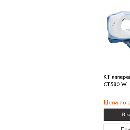
КТ аппара
CT580 W
Цена по 
В 
Под