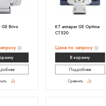
 GE Brivo
КТ аппарат GE Optima
CT520
запросу
Цена по запросу
корзину
В корзину
робнее
Подробнее
нить
Сравнить