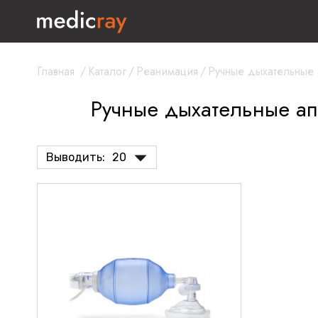
Главная
/
Каталог
/
Реанимация
/
Ручные дыхательные 
Ручные дыхательные а
Выводить:
20