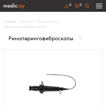
0
0
Главная
/
Каталог
/
Эндоскопия
/
Риноларингофиброскопы
Риноларингофиброскопы