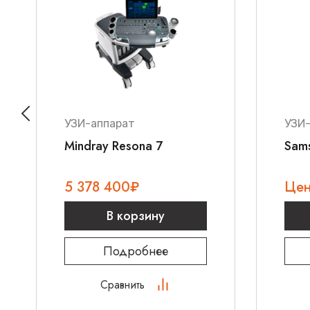
использования в:
Гинекологических отделениях больниц и пол
Женских консультациях и медицинских цент
Кабинетах репродуктивной медицины
Частных гинекологических практиках
УЗИ-аппарат
УЗИ
Mindray Resona 7
Sam
5 378 400
₽
Цен
В корзину
Подробнее
Сравнить