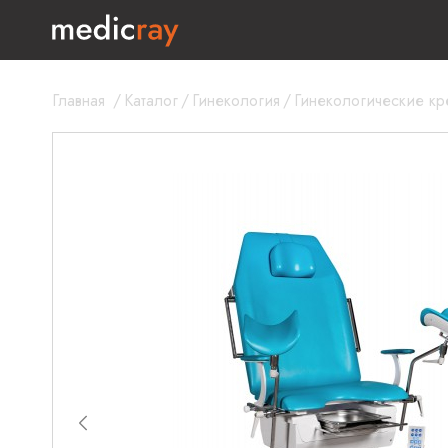
Главная
/
Каталог
/
Гинекология
/
Гинекологические кр