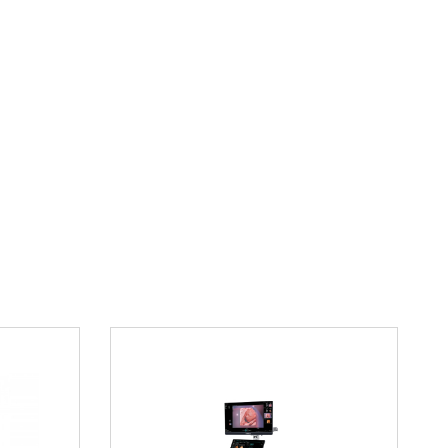
ятную панель управления
ьные преимущества
х особенностей кресла стоит отметить:
лектроприводов, создающая комфортную
поминания часто используемых положений
зайн, гармонирующий с интерьером кабинета
онструкции и простота обслуживания
инекологическое кресло
М 01?
го гинекологического кабинета
борудованием нового поколения обратите