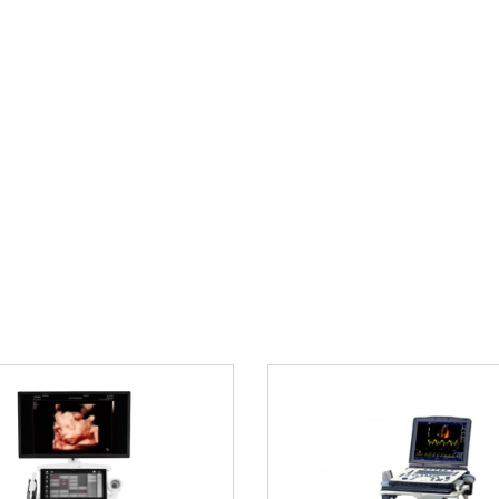
Интуитивно пон
ионные технологии
Дополнител
достоинств:
мически правильная
Среди других важны
т во время
Тихая работа э
атмосферу
ивода обеспечивают
в конструкции
Возможность за
ая конфигурация
Современный ди
осмотров и
Долговечность к
 устойчивы к
Где найти г
 стандартам
«Клер» КГЭ
Для оснащения ваше
дназначено для
профессиональным о