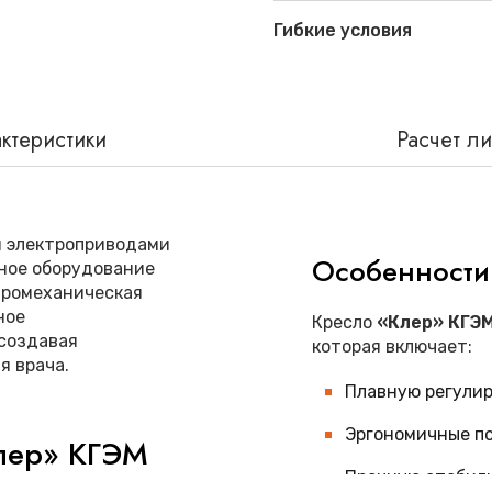
Гибкие условия
ктеристики
Расчет л
я электроприводами
Особенности
ное оборудование
тромеханическая
ное
Кресло
«Клер» КГЭМ
 создавая
которая включает:
я врача.
Плавную регулир
Эргономичные п
Клер» КГЭМ
Прочную стабиль