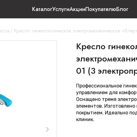
Каталог
Услуги
Акции
Покупателю
Блог
есла
/
Кресло гинекологическое электромеханическое «Клер»
Кресло гинеко
электромехани
01 (3 электроп
Профессиональное гинек
управлением для комфор
Оснащено тремя электро
элементов. Изготовлено
покрытием. Идеально по
клиник.