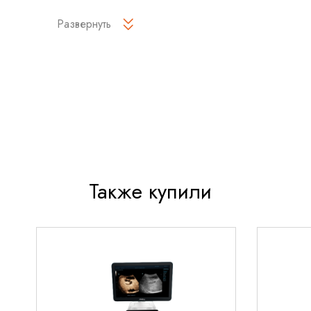
Развернуть
Кресло
«Клер» КГЭМ 01
сочетает в себе инновац
и продуманную эргономику. Среди его ключевых 
Максимальный комфорт пациентки
- анато
форма и мягкие элементы снижают дискомфор
процедур
Прецизионная регулировка
- три электропр
плавное изменение положения всех элементо
Удобство работы специалиста
- оптимальн
создает идеальные условия для проведения 
Также купили
манипуляций
Гигиеничность и безопасность
- материалы
дезинфекции и соответствуют медицинским
Области применения
Электромеханическое кресло
«Клер» КГЭМ 01
пре