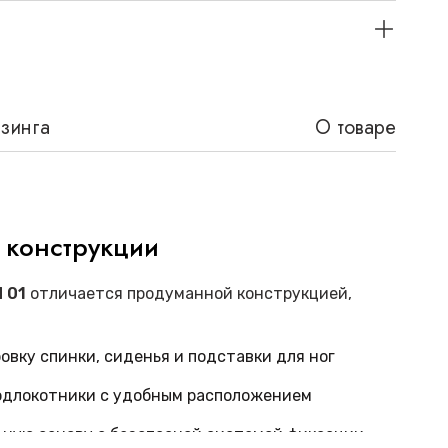
изинга
О товаре
 конструкции
 01
отличается продуманной конструкцией,
овку спинки, сиденья и подставки для ног
одлокотники с удобным расположением
ную основу с безопасной системой фиксации