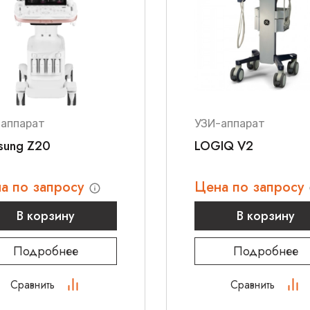
внимание на кресло
Наши специалисты г
иклиник
модели и помочь с 
консультации свяжи
рах
оставьте запрос на 
-аппарат
УЗИ-аппарат
sung Z20
LOGIQ V2
а по запросу
Цена по запросу
В корзину
В корзину
Подробнее
Подробнее
Сравнить
Сравнить