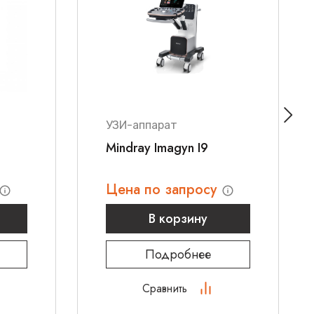
«Клер» КГЭМ 01
в нашем интернет-магазине.
отовы подробно рассказать о возможностях этой
выбором оптимальной конфигурации. Для
тесь с нами по телефону
8 800 700 21 33
или
сайте.
УЗИ-аппарат
Mindray Imagyn I9
Цена по запросу
В корзину
Подробнее
Сравнить