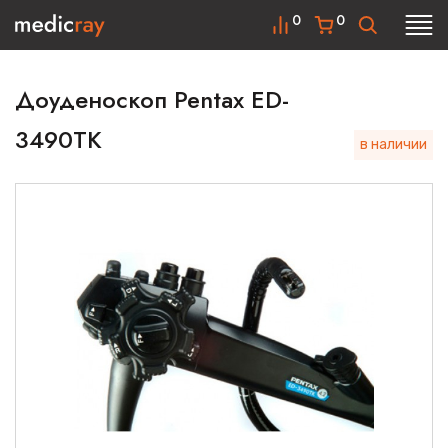
0
0
Доуденоскоп Pentax ED-
3490TK
в наличии