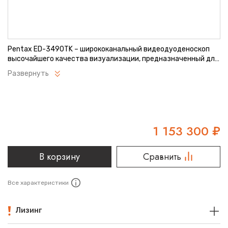
Pentax ED-3490TK – ширококанальный видеодуоденоскоп
высочайшего качества визуализации, предназначенный для
проведения диагностики и эндоскопических операций в
Развернуть
панкреато-билиарной зоне. Прибор совместим со всеми
эндоскопическими видеопроцессорами Pentax. Модель
имеет эргономичную конструкцию, проста в эксплуатации и
уходе.
1 153 300
₽
В корзину
Сравнить
Все характеристики
Лизинг