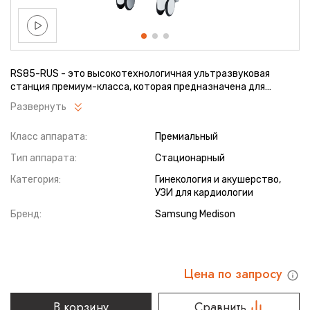
RS85-RUS - это высокотехнологичная ультразвуковая
станция премиум-класса, которая предназначена для
проведения самых сложных диагностических процедур. Она
Развернуть
позволяет врачам значительно расширить возможности в
области диагностической медицины, благодаря
Класс аппарата:
Премиальный
использованию комплексного подхода в исследованиях, а
также новых возможностей визуализации за счет
Тип аппарата:
Стационарный
применения встроенного искусственного интеллекта и
оптимизированного интерфейса.
Категория:
Гинекология и акушерство,
УЗИ для кардиологии
Бренд:
Samsung Medison
Цена по запросу
В корзину
Сравнить