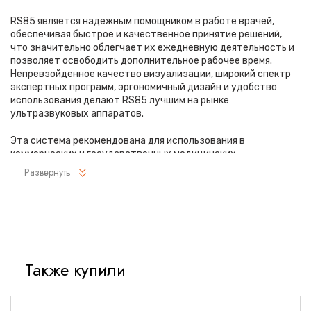
RS85 является надежным помощником в работе врачей,
обеспечивая быстрое и качественное принятие решений,
что значительно облегчает их ежедневную деятельность и
позволяет освободить дополнительное рабочее время.
Непревзойденное качество визуализации, широкий спектр
экспертных программ, эргономичный дизайн и удобство
использования делают RS85 лучшим на рынке
ультразвуковых аппаратов.
Эта система рекомендована для использования в
коммерческих и государственных медицинских
учреждениях, а также в структурах, где высокие требования
Развернуть
к точности и качеству диагностики. RS85 является лучшим
выбором для врачей, которые стремятся к достижению
наилучших результатов в своей работе.
Области применения
сканера RS85-RUS
включают:
абдоминальные исследования, акушерство и гинекологию,
кардиологию, ангиологию, нефрологию, урологию, онкологию,
Также купили
педиатрию, неонатологию, исследования поверхностных
органов и костно-мышечной системы, транскраниальные
исследования, а также чреспищеводную эхокардиографию.