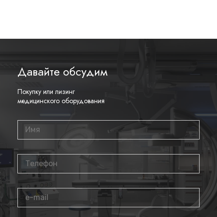
сканер оснащен Stress Echo, ADVR и педалью
дистанционного управления.
Купить УЗИ Аппарат RS85-RUS
Компания Medicray является экспертом в области поставок
Давайте обсудим
медицинского оборудования для клиник, медицинских и
хирургических центров, стоматологий и других ЛПУ. Мы
гарантируем своевременную доставку, высокое качество и
Покупку или лизинг
конкурентоспособные цены на все наше оборудование. Мы
медицинского оборудования
всегда готовы к переговорам и готовы предложить
индивидуальные условия сотрудничества. Наши условия на
рынке являются одними из лучших, и мы готовы
предоставить нашим клиентам лучший сервис в отрасли.
Мы предлагаем лизинговую программу в
сотрудничестве с несколькими ведущими
лизинговыми компаниями:
Оставьте заявку на нашем сайте или позвоните по
телефону, указанному ниже.