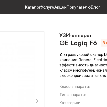
Каталог
Услуги
Акции
Покупателю
Блог
УЗИ-аппарат
GE Logiq F6
В 
Ультразвуковой сканер L
компании General Electr
эффективность диагност
классу многофункционал
высокопроизводительных
Класс аппарата:
Тип аппарата:
Категория: