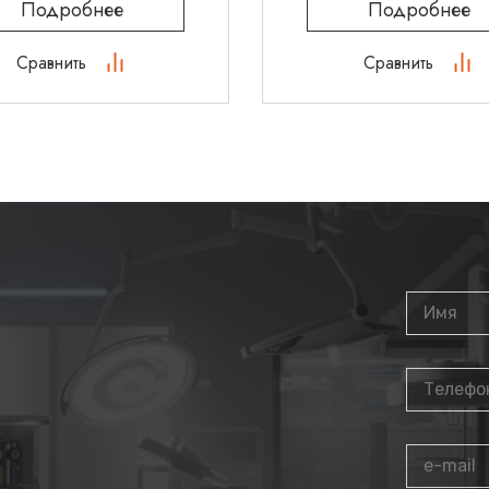
Подробнее
Подробнее
ометрических
 Это значительно
ров развития плода.
Сравнить
Сравнить
UI позволяет