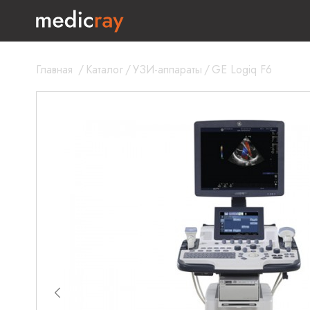
Главная
/
Каталог
/
УЗИ-аппараты
/
GE Logiq F6