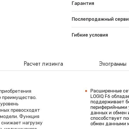
Гарантия
Послепродажный серви
Гибкие условия
Расчет лизинга
Эхограммы
Расширенные сет
 приобретения
LOGIQ F6 облад
е преимущество.
поддерживает бе
и уровень
периферийными 
нных превосходят
данных и обмен
 модели. Функция
способствует п
 снижает нагрузку
обмен данными 