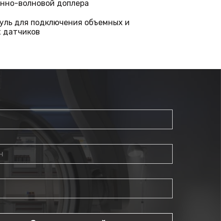
янно-волновой доплера
дуль для подключения объемных и
 датчиков
 - встроенная батарея для автономной работы
astography - программное обеспечение для
ценки эластичности ткани методом
эластографии (с программой анализа). Действует
внутриполостных датчиках
aging™ - программное обеспечение для
ледований с применением контрастных веществ.
нвексных, линейных и внутриполостных
ging™ Quantification Analysis Software -
спечение для количественной оценки при
ледований с применением контрастных веществ
ия UWN Contrast Imaging)
граммное обеспечение для автоматического