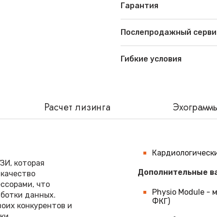
Гарантия
Послепродажный серви
Гибкие условия
Расчет лизинга
Эхограмм
Кардиологически
ЗИ, которая
Дополнительные ва
 качество
ссорами, что
Physio Module -
аботки данных.
ФКГ)
воих конкурентов и
ки.