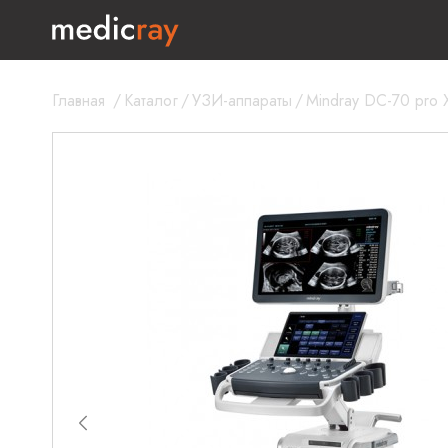
Главная
/
Каталог
/
УЗИ-аппараты
/
Mindray DC-70 pro X