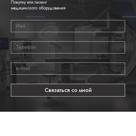
Покупку или лизинг
специально для использования с ирригатором ProPulse.
медицинского оборудования
Кейс ProPulse Carry Case
Предназначен для всего ассортимента по уходу за
ушами из серии ProPulse;
Предотвращает повреждение во время
транспортировки ирригатора ProPulse;
Идеально подходит для посещения по месту
жительства.
Налобный осветитель ProPulse Head Lamp
Позволяет врачам легко и удобно осматривать слуховой
Связаться со мной
проход во время процедуры;
Имеет узкий луч ксенонового света мощностью в 6000
свечей.