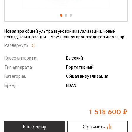
Новая эра общей ультразвуковой визуализации. Новый
взгляд на инновации — улучшенная производительность при
более низких затратах Несмотря на компактную
Развернуть
конструкцию, AX8 представляет собой ультразвуковую
диагностическую систему премиум-класса с передовыми
Класс аппарата:
Высокий
технологиями визуализации, которая обладает полным
набором функций.
Тип аппарата:
Портативный
Категория:
Общая визуализация
Бренд:
EDAN
1 518 600
₽
В корзину
Сравнить