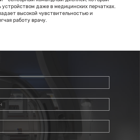
ь устройством даже в медицинских перчатках.
ладает высокой чувствительностью и
гчая работу врачу.
ний дисплей с индикацией уровня заряда. Этот
контролировать текущий уровень заряда
йства, обеспечивая информацию о доступной
мость подзарядки.
ойка
ченная для УЗ-устройства
Mindray MX8
, имеет
 с ограничивающими бортиками, которая
ное размещение устройства и предотвращает
ли падения. Бортики служат дополнительной
вают безопасность при транспортировке или
щена тремя лотками для хранения. Эти лотки
ное место для хранения аксессуаров, расходных