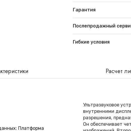
Гарантия
Послепродажный серви
Гибкие условия
ктеристики
Расчет л
Ультразвуковое уст
внутренними диспле
разрешения, предна
Он обеспечивает че
 данных: Платформа
изображений. Второ