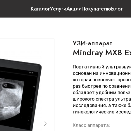
Каталог
Услуги
Акции
Покупателю
Блог
УЗИ-аппарат
Mindray MX8 E
Портативный ультразвук
основан на инновационн
которая позволяет прово
раз быстрее по сравнен
обладает удобным польз
широкого спектра ультр
исследования, а также 
гинекологические иссле
Класс аппарата: