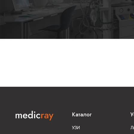
дальнейшей обработки.
Все эти особенности позволяют системе Mindray
ZST+ достичь более точной и детальной диагнос
эффективность работы и улучшить качество уль
исследований.
Ключевые преимущества
Компактность
Корпус системы выполнен из прочного и легкого
сплава, что обеспечивает надежность и устойчи
Вес
Mindray MX8
составляет всего 3 кг, а толщин
соответствует стандартным параметрам ноутбук
компактным размерам, аппарат легко переносить 
использовать в условиях выездного обслуживани
Каталог
У
8 часов автономной работы
УЗИ
Л