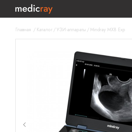
Главная
/
Каталог
/
УЗИ-аппараты
/
Mindray MX8 Exp