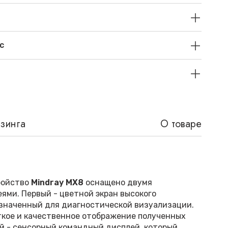
с
изинга
О товаре
ройство
Mindray MX8
оснащено двумя
ями. Первый - цветной экран высокого
значенный для диагностической визуализации.
ткое и качественное отображение полученных
й - сенсорный командный дисплей, который