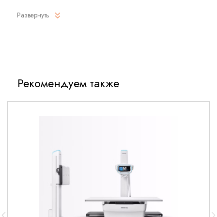
Визуализация процедуры самодиагностики системы и
Развернуть
интеллектуальное управление аварийными сигналами с
выводом графиков и диаграмм упрощает сложный рабочий
процесс.
Более наглядный
Рекомендуем также
Монитор высокого разрешения с диагональю 15,1 дюймов и
интуитивным сенсорным пользовательским интерфейсом.
Благодаря WATO EX-65 Pro, процесс анестезии становится
более наглядным.
Более экономичный
Многофункциональная анестезиологическая рабочая
станция WATO EX-65 Pro разработана с учетом сокращения
затрат.
Благодаря оптимизатору, становится возможным
уменьшение потока, а это помогает сократить расход
анестетика. Использование более долговечных датчиков
потока облегчает выполнение технического обслуживания.