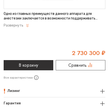
Одно из главных преимуществ данного аппарата для
анестезии заключается в возможности поддерживать
любые режимы управления вентиляцией (SIMV-VG, PCV-VG и
Развернуть
т.д.), что позволяет адаптировать модель WATO EX-65 Pro
для работы с разными пациентами. Кроме того, аппарат
имеет эргономичный и интуитивно понятный интерфейс и
специальное программное обеспечение для безошибочного
расчета дозы используемого анестетика, с помощью
которых специалист-анестезиолог сможет наиболее точно
2 730 300
₽
устанавливать правильное соотношение препарата и газа
для избежания риска передозировки.
В корзину
Сравнить
Все характеристики
Лизинг
Гарантия