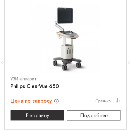
передает вам в лизинг
Вы пользуетесь медицинским оборудованием
Вносите регулярный лизинговый платёж, по окончании
договора оборудование переходит в вашу
собственность
Звоните по телефону
8 800 700 21 33
уже сейчас, чтобы
получить выгодную цену и лучшие условия финансирования.
Потом будет дороже! Оставьте заявку на коммерческое
предложение по аппарату
MINDRAY WATO EX-65 PRO.
УЗИ-аппарат
Теги:
Philips ClearVue 650
mindray_wato_ex_65_pro
Цена по запросу
Сравнить
В корзину
Подробнее