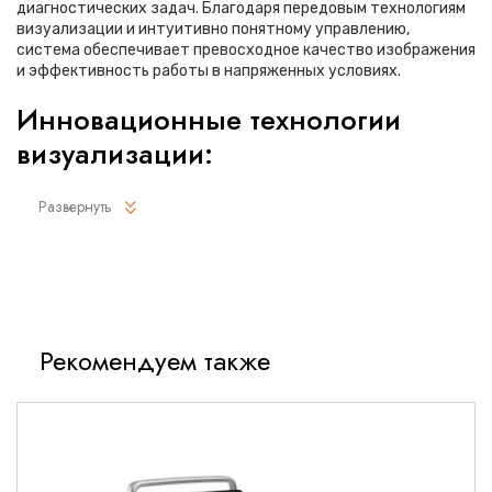
диагностических задач. Благодаря передовым технологиям
визуализации и интуитивно понятному управлению,
система обеспечивает превосходное качество изображения
и эффективность работы в напряженных условиях.
Инновационные технологии
визуализации:
Адаптивная визуализация тканей (Tissue Adaptive
Развернуть
Imaging):
Запатентованная технология динамической адаптации
к характеристикам исследуемых тканей
Автоматическая оптимизация множества параметров
без участия пользователя
Рекомендуем также
Доступность в B-режиме, цветовом и спектральном
допплеровских режимах
Улучшенная контрастность и четкость анатомических
границ