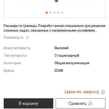
Расширьте границы. Разработанная специально для решения
сложных задач, связанных с напряженными условиями
ультразвуковой визуализации, ультразвуковая система
Развернуть
Acclarix LX8 обладает целым рядом прорывных технологий,
которые сделают повседневную работу простой, быстрой и
Класс аппарата:
Высокий
интуитивно понятной.
Тип аппарата:
Стационарный
Категория:
Общая визуализация
Бренд:
EDAN
Цена по запросу
В корзину
Сравнить