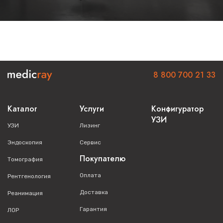
Кардиология
Сосудистая диагностика
Педиатрия
Поверхностно расположенные органы
8 800 700 21 33
Опорно-двигательный аппарат
Приобретение ультразвуковой
Каталог
Услуги
Конфигуратор
системы
EDAN Acclarix LX8
УЗИ
УЗИ
Лизинг
Наша компания предлагает комплексное решение:
Эндоскопия
Сервис
Покупателю
Томография
Профессиональная консультация по выбору
конфигурации
Оплата
Рентгенология
Оперативная поставка оборудования
Доставка
Реанимация
Установка и настройка системы
Гарантия
ЛОР
Обучение медицинского персонала