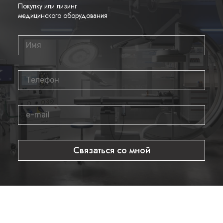
Покупку или лизинг
Удобная система маркировки
медицинского оборудования
Оптимальный вес для снижения усталости оператора
Где купить датчик
Sonoscape 4-
C322
?
Приобрести оригинальный микроконвексный датчик вы
можете в нашем интернет-магазине. Для уточнения
информации или получения консультации звоните по
телефону
8 800 700 21 33
. Мы предлагаем только
сертифицированное оборудование с гарантией
производителя.
Связаться со мной