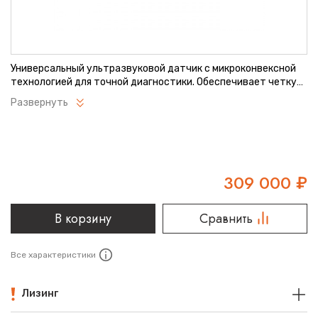
Универсальный ультразвуковой датчик с микроконвексной
технологией для точной диагностики. Обеспечивает четкую
визуализацию при обследовании различных органов и
Развернуть
систем. Оптимальное сочетание качества изображения и
эргономики. Надежное решение для современных
медицинских учреждений.
309 000
₽
В корзину
Сравнить
Все характеристики
Лизинг