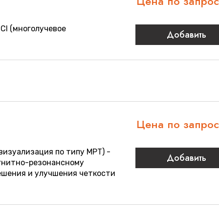
Цена по запро
CI (многолучевое
Добавить
Цена по запро
визуализация по типу МРТ) -
Добавить
гнитно-резонансному
ешения и улучшения четкости