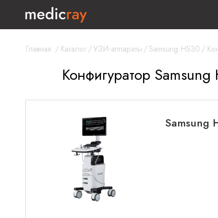
Главная
/
Каталог
/
УЗИ-аппараты
/
Samsung HS30
/
Ко
Конфигуратор Samsung
Samsung 