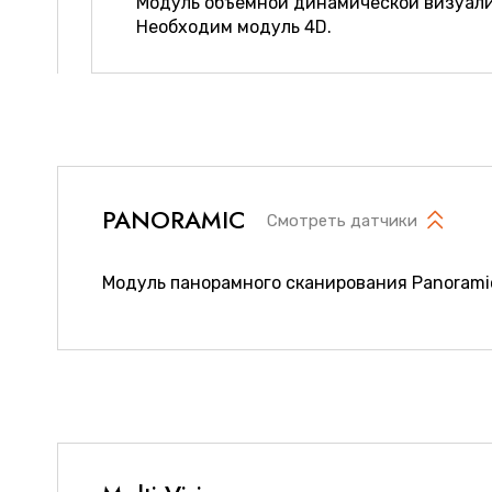
Модуль объёмной динамической визуализ
Необходим модуль 4D.
PANORAMIC
Смотреть датчики
Модуль панорамного сканирования Panorami