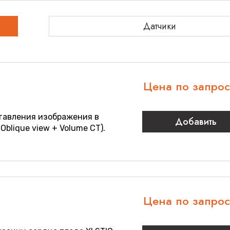
Датчики
Цена по запро
тавления изображения в
Добавить
 Oblique view + Volume CT).
Цена по запро