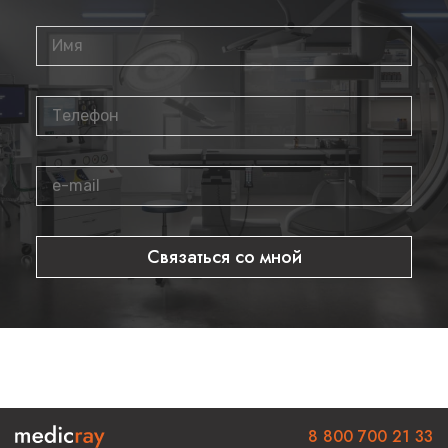
Гарантийный срок: 3 года
Как получить датчик C2-5-RC?
В нашем интернет-магазине доступен датчик
C2-5-RC
с
полной технической документацией и гарантией
производителя. Для оформления заказа или получения
консультации свяжитесь с нами по телефону
8 800 700 21
33
.
Связаться со мной
8 800 700 21 33