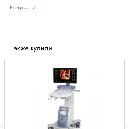
Развернуть
Высокая точность измерений с минимальной
погрешностью
Широкий рабочий диапазон параметров
Компактный корпус для удобного монтажа
Устойчивость к внешним воздействиям
Также купили
Долгий срок службы
Области применения
Медицинская диагностика
Датчик используется в оборудовании для мониторинга
жизненно важных показателей пациентов, что делает его
незаменимым в клиниках и диагностических центрах.
Лабораторные исследования