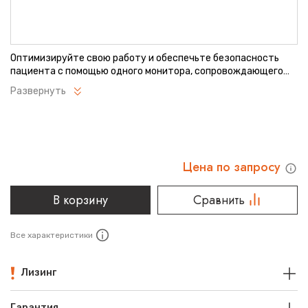
Оптимизируйте свою работу и обеспечьте безопасность
пациента с помощью одного монитора, сопровождающего
пациента на протяжении всего лечения. Монитор Infinity
Развернуть
M540 плавно переходит от стационарного использования к
транспортировке, гарантируя непрерывность и полноту
сбора данных без пропуска критических событий.
Цена по запросу
В корзину
Сравнить
Все характеристики
Лизинг
Гарантия