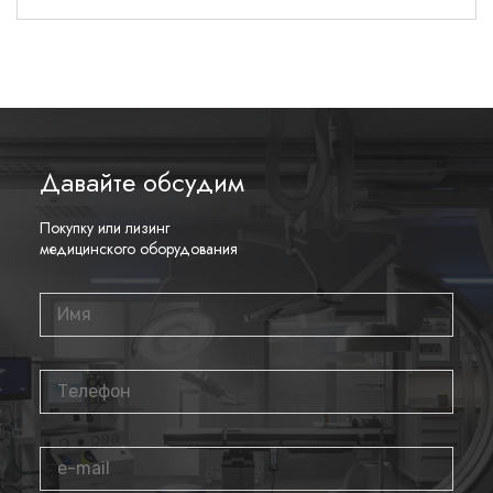
тревог
Получите доступ к 72 часам трендов на автономном
мониторе Infinity M540 и до 96 часов с помощью
управляющего терминала Medical Cockpit системы Infinity
Acute Care System. Табличные и графические данные
трендов и событий, собранные во время транспортировки,
Давайте обсудим
становятся автоматически доступны на управляющем
терминале Medical Cockpit как только M540 стыкуется по
прибытии в новое отделение.
Покупку или лизинг
медицинского оборудования
Следите за значимыми событиями в ходе лечения пациента.
Система хранит до 150 событий, включая сигналы тревоги
для всех контролируемых параметров, и позволяет
отображать их в виде 20-секундных фрагментов.