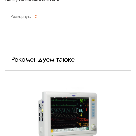
Используемый как отдельный монитор, Infinity M540
Развернуть
измеряет все физиологические параметры и поддерживает
проводное и беспроводное сетевое подключение к
центральной станции Infinity CentralStation (поставляется
дополнительно). Благодаря компактности M540 можно
использовать в стационаре, при транспортировке и в
составе рабочей станции.
Рекомендуем также
При работе в составе Infinity Acute Care System монитор
Infinity M540 передает данные мониторинга в управляющий
терминал Infinity Medical Cockpit, а также в мониторную
информационную сеть. Управляющий терминал Medical
Cockpit позволяет осуществлять доступ к данным
мониторной сети, госпитальных информационных систем и
клинических веб-приложений непосредственно на месте
оказания медицинской помощи.
Постоянное непрерывное
наблюдение