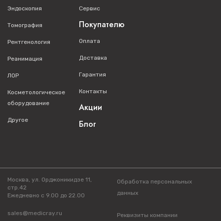
15-дюймовый монитор высокого разрешения:
Эндоскопия
Сервис
Угол раскрытия 180 градусов
Покупателю
Томография
Четкое изображение при любом освещении
Оплата
Рентгенология
Высокочувствительный сенсорный экран:
Интуитивное управление
Доставка
Реанимация
Быстрый доступ к функциям
Гарантия
ЛОР
Компактная конструкция:
Контакты
Косметологическое
Вес всего 4,5 кг
оборудование
Акции
Корпус из магниевого сплава
Другое
Блог
Высокая мобильность
Автономность работы:
Система двойных аккумуляторов:
Москва, ул. Орджоникидзе 11,
Обработка персональных
стр.42
данных
Более 2 часов непрерывного сканирования
Ежедневно с 9.00 до 22.00
Возможность горячей замены аккумуляторов
sales@medicray.ru
Реквизиты компании