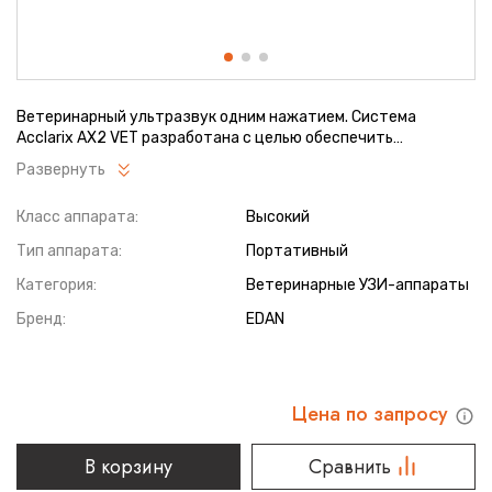
Ветеринарный ультразвук одним нажатием. Система
Acclarix AX2 VET разработана с целью обеспечить
бескомпромиссную производительность по доступной цене.
Развернуть
Наличие уникальных двойных аккумуляторов в легком
корпусе массой 4,5 кг из магниевого сплава позволяет
Класс аппарата:
Высокий
системе Acclarix AX2 VET удовлетворять все потребности
ветеринарных исследований, сохранив низкую стоимость.
Тип аппарата:
Портативный
Категория:
Ветеринарные УЗИ-аппараты
Бренд:
EDAN
Цена по запросу
В корзину
Сравнить