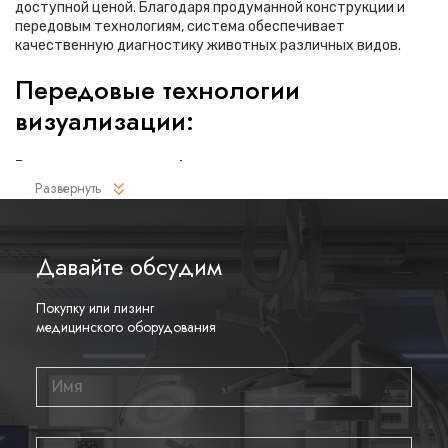
доступной ценой. Благодаря продуманной конструкции и
передовым технологиям, система обеспечивает
качественную диагностику животных различных видов.
Передовые технологии
визуализации:
Революционная платформа визуализации:
Развернуть
Высокое разрешение для детальной диагностики
Улучшенная визуализация глубоко расположенных
Давайте обсудим
органов
Технология адаптивной визуализации тканей:
Покупку или лизинг
Непрерывная автоматическая оптимизация
медицинского оборудования
изображения
Адаптация к особенностям анатомии разных видов
животных
Повышенная точность исследований