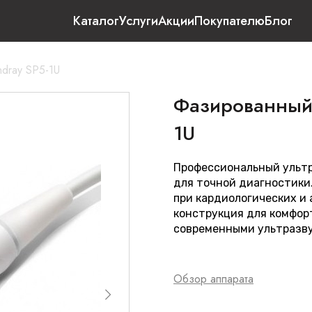
Каталог
Услуги
Акции
Покупателю
Блог
dray SP5-1U
Фазированный 
1U
Профессиональный ультр
для точной диагностики
при кардиологических и
конструкция для комфор
современными ультразву
Обзор аппарата