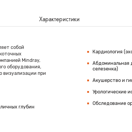
Характеристики
яет собой
Кардиология (эх
окоточных
мпанией Mindray,
Абдоминальная д
го оборудования,
селезенка)
о визуализации при
Акушерство и ги
Урологические и
Обследование ор
зличных глубин
Преимуществ
ования луча
Высокое разреше