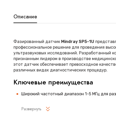
Описание
Фазированный датчик
Mindray SP5-1U
представл
профессиональное решение для проведения выс
ультразвуковых исследований. Разработанный ко
признанным лидером в производстве медицинско
этот датчик обеспечивает превосходное качеств
различных видах диагностических процедур.
Ключевые преимущества
Широкий частотный диапазон 1-5 МГц для ра
сканирования
Развернуть
Передовая фазированная технология формир