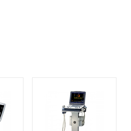
нциация тканей различной плотности
личество артефактов изображения
ал при различных углах сканирования
 выбрать этот датчик
чик
Mindray SP5-1U
сочетает в себе:
ологии визуализации
дежность бренда Mindray
дневной эксплуатации
жбы при интенсивном использовании
ьные выгоды