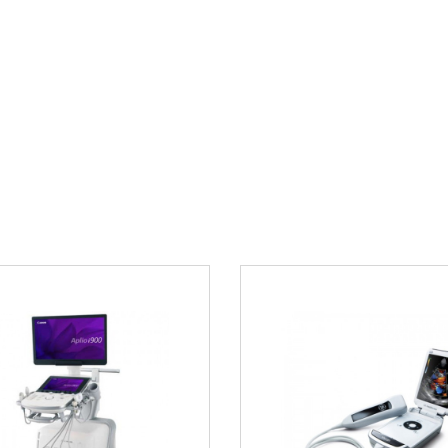
 в течение
Четкая диффере
ойчивые к
Минимальное ко
Стабильный сигн
стемами Mindray
Почему стоит
Фазированный дат
Передовые техн
Проверенную на
Удобство в еже
Долгий срок слу
Дополнител