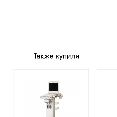
Эргономичный дизайн для комфортной работы
длительного времени
Высококачественные материалы корпуса, уст
дезинфекции
Полная совместимость с ультразвуковыми си
серий Resona и DC
Технические параметры
Также купили
Основные характеристики
Тип: фазированный секторный
Рабочая частота: 1-5 МГц
Угол сканирования: 90°
Глубина сканирования: до 30 см
Количество элементов: 128