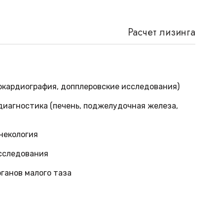
Расчет лизинга
окардиография, допплеровские исследования)
иагностика (печень, поджелудочная железа,
некология
сследования
ганов малого таза
а для диагностики
ние изображения в ближнем и дальнем поле