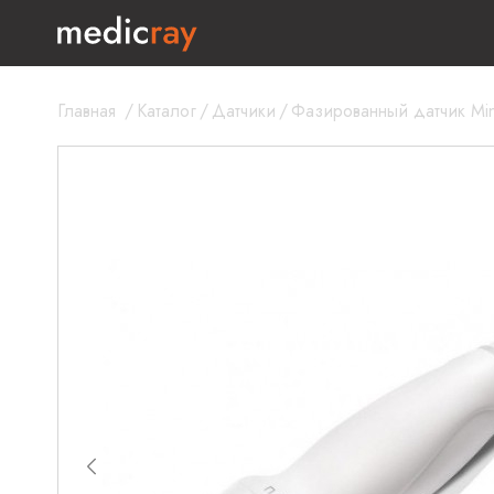
Главная
/
Каталог
/
Датчики
/
Фазированный датчик Min