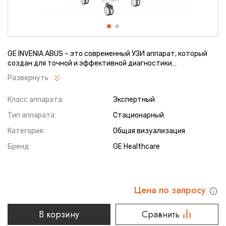
GE INVENIA ABUS – это современный УЗИ аппарат, который
создан для точной и эффективной диагностики
сканирования с высокой плотностью молочных желез.
Развернуть
Выявляемость патологий раковых и предраковых стадий
заболевания составляет 55%, что в конечном счете
Класс аппарата:
Экспертный
позволяет ставить врачу точные и своевременные
диагнозы. Традиционные методы использования
Тип аппарата:
Стационарный
маммографии не показывают такой выявляемости,
ограничиваясь лишь 3-38%.
Категория:
Общая визуализация
Бренд:
GE Healthcare
Цена по запросу
В корзину
Сравнить