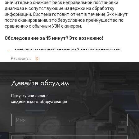
значительно снижает риск неправильной постановки
диагноза и сопутствующие издержки на обработку
информации. Система готовит отчет в течение 3-х минут
после сканирования, это безусловное преимущество по
сравнению с обычным УЗИ сканером.
Обследование за 15 минут? Это возможно!
датчик с изогнутой апертурой для качественного
исследования
Развернуть
сканирование одной грудной железы в трех проекциях
не более 60 сек.;
Давайте обсудим
обработка результатов за три минуты.
Данное устройство классифицируется, как стационарное,
Покупку или лизинг
используемое в многопрофильных клиниках, женских
медицинского оборудования
консультациях, медицинских центрах. Вес без учета
дополнительного оборудования составляет 105 кг. Удобная
колесная база позволяет оперативно маневрировать в
ограниченных пространствах, в том числе передвигать
устройство в коридорах клиники. Большой 17-ти дюймовый
монитор с широкими углами обзора выводит максимально