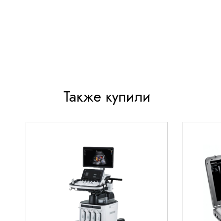
Повышенная износостойкость контактной по
Полная совместимость с системами GE Logiq 
Технические параметры
Тип: криволинейный (конвексный) датчик
Рабочий диапазон частот: 2.5-5 МГц
Также купили
Глубина сканирования: 3-25 см
Угол обзора: 65°
Количество элементов: 192
Тип разъема: специализированный для обору