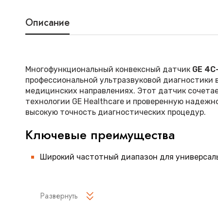
Описание
Многофункциональный конвексный датчик
GE 4C
профессиональной ультразвуковой диагностики 
медицинских направлениях. Этот датчик сочетае
технологии GE Healthcare и проверенную надежн
высокую точность диагностических процедур.
Ключевые преимущества
Широкий частотный диапазон для универсал
Улучшенная эргономика корпуса для продолж
Высокое качество изображения благодаря те
Развернуть
сигнала