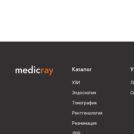
Каталог
У
УЗИ
Л
Эндоскопия
С
Томография
Рентгенология
Реанимация
ЛОР