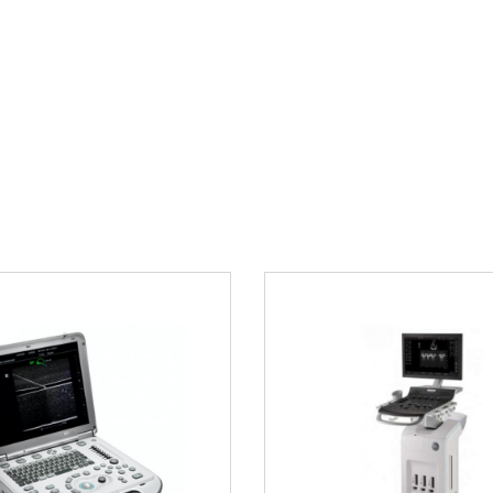
Особенности
верхности
и Voluson
Датчик
GE 4C-RS
ос
антибактериальным 
поверхности обеспе
точную передачу уль
Где приобрес
Купить оригинальны
нашем интернет-маг
оборудования и пре
консультации или о
700 21 33
.
дования GE