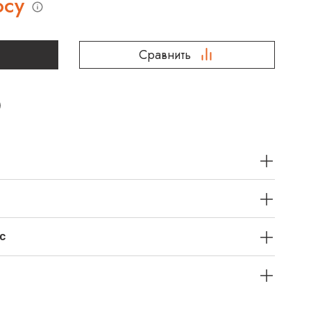
осу
Сравнить
с