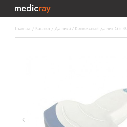
Главная
/
Каталог
/
Датчики
/
Конвексный датчик GE 4