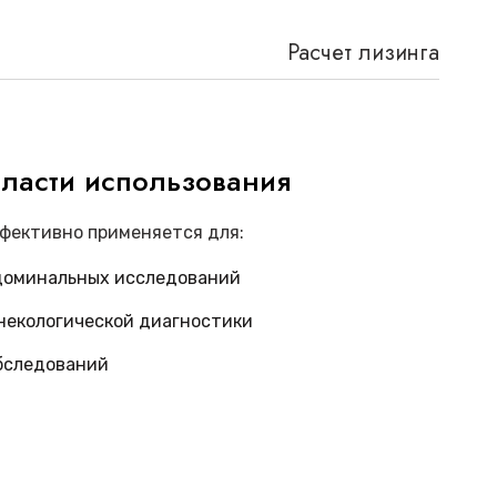
Расчет лизинга
ласти использования
фективно применяется для:
доминальных исследований
некологической диагностики
бследований
ганов малого таза
 ультразвуковой диагностики