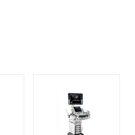
 конструкции
нащен защищенным от влаги корпусом с
покрытием. Улучшенная форма рабочей
чивает плотный контакт с телом пациента и
тразвукового сигнала.
ти
й конвексный датчик
GE 4C-RS
вы можете в
азине. Мы гарантируем подлинность
доставляем полный комплект документации. Для
формления заказа звоните по телефону
8 800