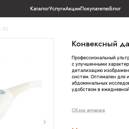
Каталог
Услуги
Акции
Покупателю
Блог
C-RS
Конвексный да
Профессиональный ультр
с улучшенными характер
детализацию изображени
систем. Оптимален для и
абдоминальных исследо
удобством в ежедневной
Обзор аппарата