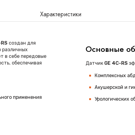
Характеристики
-RS
создан для
Основные об
в различных
т в себе передовые
ость, обеспечивая
Датчик
GE 4C-RS
эф
Комплексных аб
Акушерской и ги
ьного применения
Урологических о
ительной работы
Исследований ор
хнологии обработки
Педиатрической