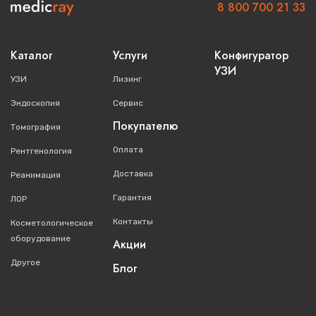
8 800 700 21 33
Доступность расходных материалов
Гарантийную поддержку 24 месяца
Каталог
Услуги
Конфигуратор
Приобретите
Аппарат ИВЛ Фаза-21
на сайте
medicray.ru
УЗИ
или по телефону
8 800 700 21 33
. Обеспечьте свое
УЗИ
Лизинг
медицинское учреждение надежным оборудованием для
Эндоскопия
Сервис
искусственной вентиляции легких!
Покупателю
Томография
Оплата
Рентгенология
Теги:
faza-21
Доставка
Реанимация
Гарантия
ЛОР
Контакты
Косметологическое
оборудование
Акции
Другое
Блог