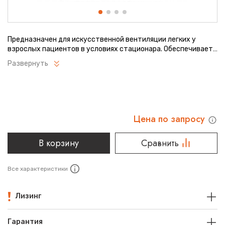
Предназначен для искусственной вентиляции легких у
взрослых пациентов в условиях стационара. Обеспечивает
точный контроль дыхательных параметров с возможностью
Развернуть
индивидуальной настройки. Оснащен современной системой
мониторинга и тревожных сигналов. Подходит для
реанимационных отделений и палат интенсивной терапии.
Цена по запросу
В корзину
Сравнить
Все характеристики
Лизинг
Гарантия