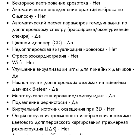
Векторное картирование кровотока - Нет
Автоматическое определение фракции выброса по
Симпсону - Нет
Автоматический расчет параметров гемодинамики по
допплеровскому спектру (трассировка/оконтуривание
спектра) - Да
Цветной допплер (CD) - Да
Недопплеровская визуализация кровотока - Нет
Стресс-эхокардиография - Нет
Wi-fi - Нет
Улучшение визуализации иглы для линейных датчиков -
Да
Наклон луча в допплеровских режимах на линейных
датчиках В-steer - Да
Многолучевое сканирование/компаундинг - Да
Подавление зернистости - Да
Виртуальный источник освещения при 3D - Нет
Опция получения трехмерного изображения в режиме
цветового допплеровского картирования (трехмерная
реконструкция ЦДК) - Нет