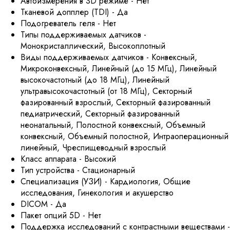
Автоизмерения в 3D режиме - Нет
Тканевой допплер (TDI) - Да
Подогреватель геля - Нет
Типы поддерживаемых датчиков -
Монокристаллический, Высокоплотный
Виды поддерживаемых датчиков - Конвексный,
Микроконвексный, Линейный (до 15 МГц), Линейный
высокочастотный (до 18 МГц), Линейный
ультравысокочастотный (от 18 МГц), Секторный
фазированный взрослый, Секторный фазированный
педиатрический, Секторный фазированный
неонатальный, Полостной конвексный, Объемный
конвексный, Объемный полостной, Интраоперационный
линейный, Чреспищеводный взрослый
Класс аппарата - Высокий
Тип устройства - Стационарный
Специализация (УЗИ) - Кардиология, Общие
исследования, Гинекология и акушерство
DICOM - Да
Пакет опций 5D - Нет
Поддержка исследований с контрастными веществами -