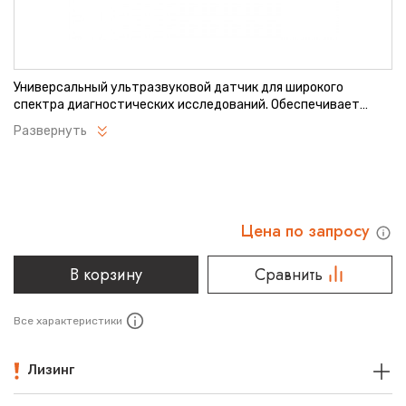
Универсальный ультразвуковой датчик для широкого
спектра диагностических исследований. Обеспечивает
высокую детализацию изображения при обследовании
Развернуть
органов брюшной полости и малого таза. Оптимальное
сочетание частотного диапазона и эргономики. Надежное
решение для современных медицинских учреждений.
Цена по запросу
В корзину
Сравнить
Все характеристики
Лизинг