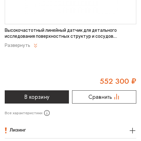
Высокочастотный линейный датчик для детального
исследования поверхностных структур и сосудов.
Обеспечивает исключительно четкое изображение при
Развернуть
сканировании небольших и поверхностно расположенных
объектов. Эргономичная конструкция разработана для
удобства продолжительной работы. Совместим с
современными УЗИ-системами Mindray.
552 300
₽
В корзину
Сравнить
Все характеристики
Лизинг