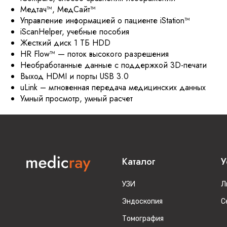
Медтач™, МедСайт™
Управление информацией о пациенте iStation™
iScanHelper, учебные пособия
Жесткий диск 1 ТБ HDD
HR Flow™ — поток высокого разрешения
Необработанные данные с поддержкой 3D-печати
Выход HDMI и порты USB 3.0
uLink – мгновенная передача медицинских данных
Умный просмотр, умный расчет
Каталог
У
УЗИ
Л
Эндоскопия
С
Томография