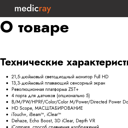
О товаре
Технические характерист
21,5-дюймовый светодиодный монитор Full HD
13,3-дюймовый плавающий сенсорный экран
Революционная платформа ZST+
4 порта для датчиков (опционально 5)
B/M/PW/HPRF/Color/Color M/Power/Directed Power Dop
HD Scope, МАСШТАБИРОВАНИЕ
iTouch+, iBeam™, iClear™
Dehaze, Echo Boost, 3D iClear, Depth VR
iCompare, способ сравнения изображений