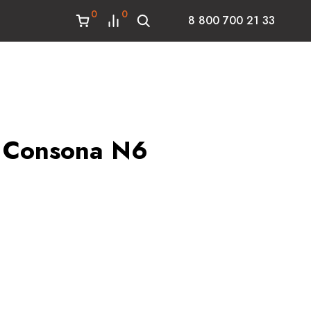
0
0
8 800 700 21 33
 Consona N6