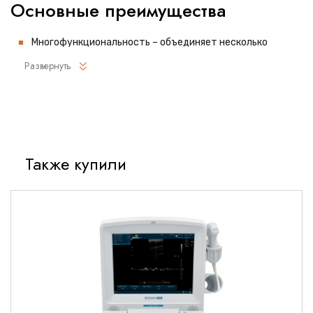
Основные преимущества
Многофункциональность – объединяет несколько
диагностических и терапевтических модулей в одном
Развернуть
устройстве.
Высокая точность диагностики благодаря современным
датчикам и оптике.
Эргономичная конструкция, обеспечивающая комфорт
как для врача, так и для пациента.
Также купили
Простота в эксплуатации и обслуживании.
Надежность и долговечность, подтвержденные
сертификатами качества.
Технические характеристики
ЛОР-комбайн
Mega Medical Net-3000
оснащен всеми
необходимыми функциями для проведения полноценного
обследования и лечения: