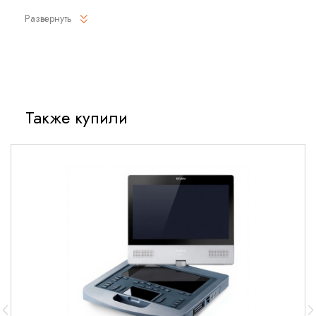
Штатив маммографа необходим для подстройки во время
Развернуть
исследования под рост пациентов, вращение штатива
позволяет выполнять прямые, косые, боковые, а также все
виды специальных маммограмм.
Рентгеновский генератор с пультом управления
Высокочастотный инверторный генератор с
Также купили
микропроцессорным управлением нового поколения. Пульт
управления с большим ЖК дисплеем позволяет проводить
исследование в автоматическом и ручном режиме. Большое
количество настроек гарантируют выставление тех
условий снимка, которые необходимы оператору.
Рентгеновская трубка с высоковольтными проводами
Mammograph в базовой конфигурации оснащается
специальной маммографической рентгеновской трубкой.
Также возможны варианты конфигурации аппарата.
Устройство Букки
В комплекте с аппаратом идет устройство Букки 18х24. Но
также возможны варианты поставки с устройством 24х30.