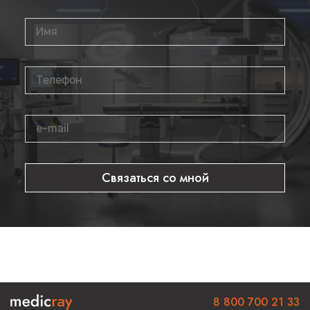
Станция врача
Характеристики
Высоковольтный генератор
Наличие
Однофазный генератор
Наличие
По
Связаться со мной
Мощность генератора
запросу
Частота высоковольтного преобразования,
По
кГц
запросу
По
Параметры кВ
запросу
8 800 700 21 33