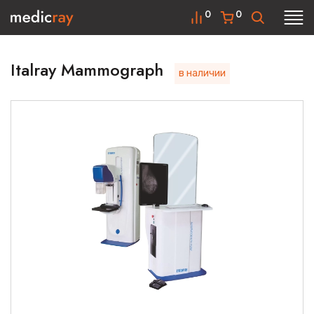
0
0
Italray Mammograph
в наличии