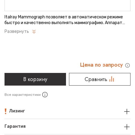
Italray Mammograph позволяет в автоматическом режиме
быстро и качественно выполнять маммографию. Аппарат
подходит для массовых обследований пациенток на
Развернуть
предмет скрининга заболеваний молочной железы. Панель
управления с ЖК-дисплеем делает управление простым и
понятным.
Цена по запросу
В корзину
Сравнить
Все характеристики
Лизинг
Гарантия