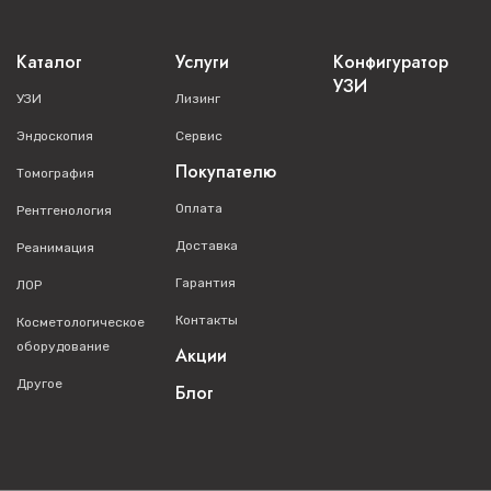
По
Параметры мА
Каталог
Услуги
Конфигуратор
запросу
УЗИ
УЗИ
Лизинг
Ручное, полуавтоматическое и
Эндоскопия
Сервис
автоматическое управление параметрами
Наличие
Покупателю
экспозиции
Томография
Оплата
Рентгенология
Выбор автоматической экспозиции по
По
Доставка
Реанимация
степеням
запросу
Гарантия
ЛОР
Контакты
По
Косметологическое
Перемещение ионизационной камеры
запросу
оборудование
Акции
Другое
Блог
Рентгеновская трубка
По
Количество фокусных пятен