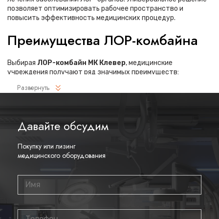
позволяет оптимизировать рабочее пространство и
повысить эффективность медицинских процедур.
Преимущества ЛОР-комбайна
Выбирая
ЛОР-комбайн МК Клевер
, медицинские
учреждения получают ряд значимых преимуществ:
Развернуть
Компактная конструкция, объединяющая все
необходимые функции в одном рабочем месте
Эргономичный дизайн, обеспечивающий удобство
Давайте обсудим
работы врача и комфорт пациента
Возможность выполнения широкого спектра
Покупку или лизинг
диагностических и лечебных процедур
медицинского оборудования
Современные материалы и надежные компоненты для
длительной эксплуатации
Простота в обслуживании и соблюдении гигиенических
норм