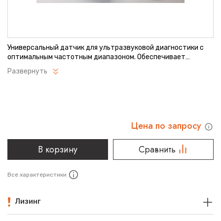
Универсальный датчик для ультразвуковой диагностики с
оптимальным частотным диапазоном. Обеспечивает
качественную визуализацию как поверхностных, так и
Развернуть
глубоко расположенных структур. Надежная конструкция
рассчитана на интенсивную эксплуатацию. Совместим с
современными УЗИ-системами Philips.
Цена по запросу
В корзину
Сравнить
Все характеристики
Лизинг