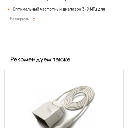
Оптимальный частотный диапазон 3-9 МГц для
универсального применения
Развернуть
Отличное соотношение глубины сканирования и
разрешения изображения
Эргономичная конструкция для комфортной работы в
течение длительного времени
Высокая надежность и долговечность конструкции
Рекомендуем также
Полная совместимость с УЗИ-аппаратами Philips
Технические параметры
Основные характеристики
Тип: линейный
Частотный диапазон: 3-9 МГц
Количество элементов: 192