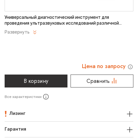
Универсальный диагностический инструмент для
проведения ультразвуковых исследований различной
сложности. Обеспечивает четкую визуализацию как
Развернуть
поверхностных, так и глубоко расположенных
анатомических структур. Оптимально подходит для
обследования органов брюшной полости и малого таза.
Отличается высокой надежностью и эргономичным
дизайном.
Цена по запросу
В корзину
Сравнить
Все характеристики
Лизинг
Гарантия