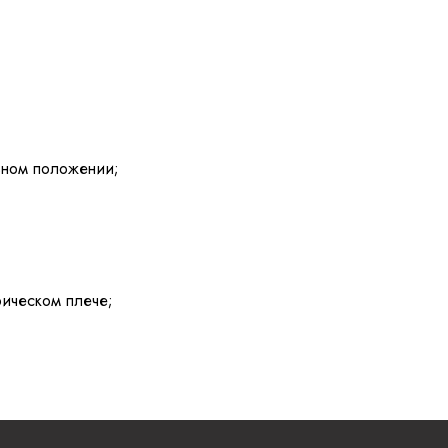
ьном положении;
фическом плече;