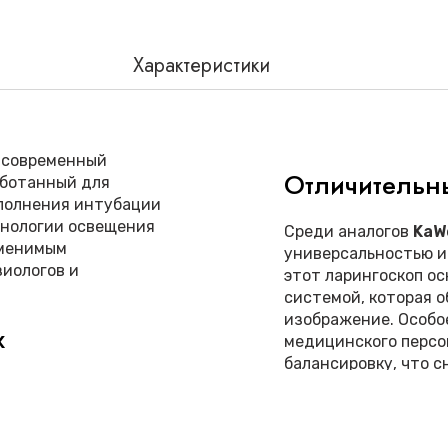
Характеристики
 современный
Отличительн
аботанный для
ыполнения интубации
хнологии освещения
Среди аналогов
KaWe
аменимым
универсальностью и
зиологов и
этот ларингоскоп о
системой, которая о
изображение. Особо
х
медицинского персо
балансировку, что 
манипуляциях. Отде
быстрой смены лезви
еспечивает яркий,
ситуациях.