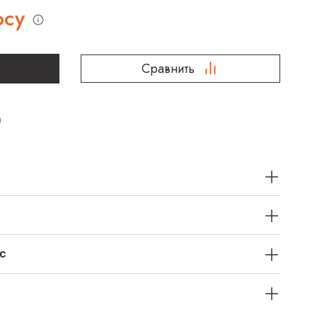
осу
Сравнить
с