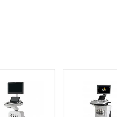
Примеры исп
лезвий для
тных групп
медицинских
струмент
али высшего класса
В многопрофильных 
ежедневных диагнос
крытием для
для интубации пере
лечения заболевани
для точной диагност
рхности легко
помощи надежность 
идеальным выбором 
многолетнюю
учреждения отмечаю
ки
значительно сократ
время процедур.
и принцип
Преимуществ
Снижение колич
-оптической
улучшенной виз
восходную
еских условиях.