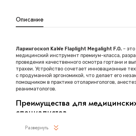
Описание
Ларингоскоп KaWe Flaplight Megalight F.O.
– это
медицинский инструмент премиум-класса, разр
проведения качественного осмотра гортани и в
трахеи. Устройство сочетает инновационные те
с продуманной эргономикой, что делает его нез
помощником в практике отоларингологов, анесте
реаниматологов.
Преимущества для медицински
специалистов
Уникальная система освещения Fiber Optic об
Развернуть
равномерный свет без слепящего эффекта