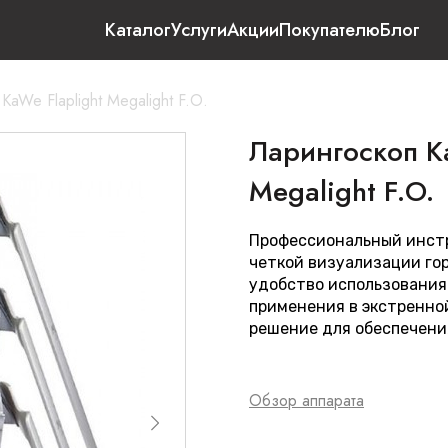
Каталог
Услуги
Акции
Покупателю
Блог
KaWe Flaplight Megalight F.O.
Ларингоскоп Ka
Megalight F.O.
Профессиональный инстр
четкой визуализации го
удобство использования
применения в экстренно
решение для обеспечени
Обзор аппарата