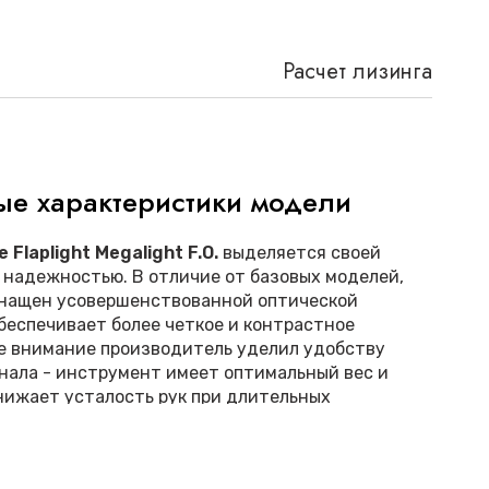
Расчет лизинга
ые характеристики модели
 Flaplight Megalight F.O.
выделяется своей
 надежностью. В отличие от базовых моделей,
снащен усовершенствованной оптической
беспечивает более четкое и контрастное
е внимание производитель уделил удобству
нала - инструмент имеет оптимальный вес и
снижает усталость рук при длительных
льного упоминания заслуживает система
й, которая экономит время в критических