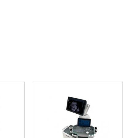
ользования в различных
 учреждениях
больницах этот ларингоскоп применяется для
тических осмотров в ЛОР-отделениях, а также
д операциями. В специализированных центрах
й голосового аппарата инструмент используется
ики патологий гортани. В условиях скорой
и простота использования делают его
для экстренных ситуаций. Многие медицинские
т, что после перехода на эту модель
илось количество технических сложностей во
а для лечебного учреждения
ества диагностических ошибок благодаря
уализации