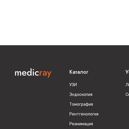
Каталог
У
УЗИ
Л
Эндоскопия
С
Томография
Рентгенология
Реанимация