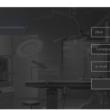
телефону
8 800 700
ваний гортани
инструментом для т
нии