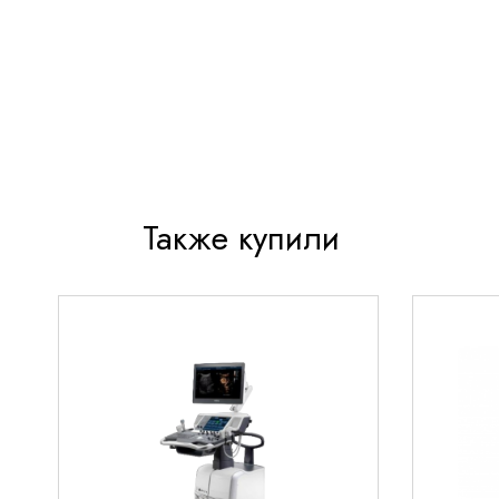
Анатомически адаптированная конструкция 
комфортного осмотра пациентов всех возрас
Профессиональное качество материалов - ин
изготовлен из медицинской нержавеющей ст
Эргономичная рукоятка с антискользящим по
надежного захвата в экстренных ситуациях
Упрощенная система дезинфекции - все пове
Также купили
обрабатываются стандартными методами
Долговечность конструкции - рассчитан на 
интенсивную эксплуатацию в условиях клини
Технологические особенности 
работы
Ларингоскоп оснащен инновационной волоконно
системой освещения, которая обеспечивает пре
визуализацию гортани даже в сложных анатомич