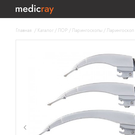
Главная
/
Каталог
/
ЛОР
/
Ларингоскопы
/
Ларингоскоп 