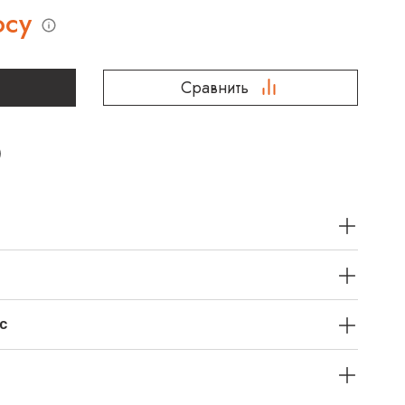
осу
Сравнить
с