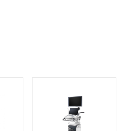
едования, включая 3D/4D визуализацию плода
я диагностика
рганов брюшной полости
сследования
 диагностика
ва выбора
частотный конвексный датчик
GE RAB2-5RS
,
листы получают:
оведения комплексных исследований с высокой
й ценностью
ство визуализации за счет передовых
ботки сигнала