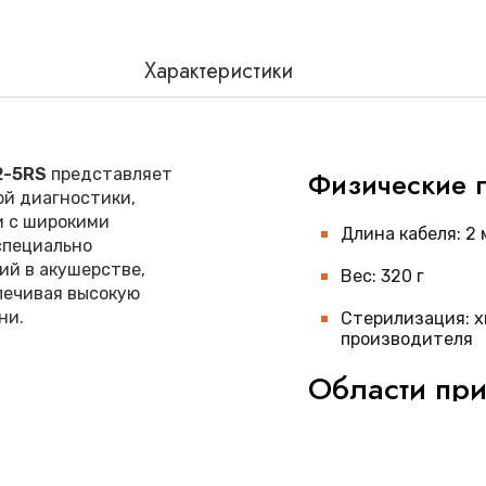
Характеристики
2-5RS
представляет
Физические 
ой диагностики,
и с широкими
Длина кабеля: 2 
специально
ий в акушерстве,
Вес: 320 г
печивая высокую
ни.
Стерилизация: х
производителя
Области пр
чать объемные
4D конвексный дат
различных направле
чивает оптимальное