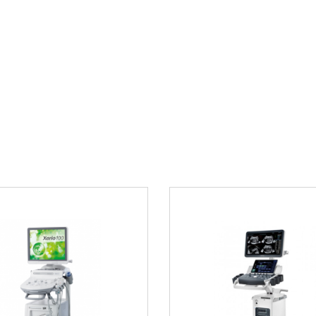
ледований
Акушерские иссл
го проведения
Гинекологическа
Исследования о
ость оператора при
Урологические и
стемами GE Voluson
Педиатрическая
Преимущест
Выбирая 4D мульти
медицинские специа
Возможность пр
диагностическо
Улучшенное каче
технологий обра