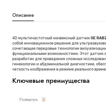
Описание
4D мультичастотный конвексный датчик
GE RAB
собой инновационное решение для ультразвуков
сочетающее передовые технологии визуализаци
функциональными возможностями. Этот датчик 
разработан для проведения сложных исследован
гинекологии и абдоминальной диагностике, обес
четкость изображения в режиме реального време
Ключевые преимущества
Технология 4D сканирования позволяет полу
изображения высокого разрешения
Развернуть
Мультичастотный диапазон (2-5 МГц) обеспе