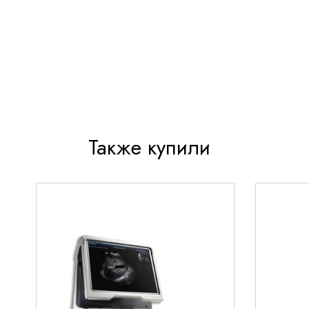
качество изображения для разных типов исс
Широкий угол обзора (до 70°) для комфортно
диагностики
Эргономичный дизайн корпуса снижает устал
длительной работе
Полная совместимость с ультразвуковыми си
серии E8 и E10
Также купили
Технические характеристики
Основные параметры
Тип датчика: конвексный 4D
Диапазон частот: 2-5 МГц
Угол сканирования: 70°