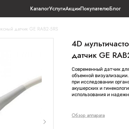
Каталог
Услуги
Акции
Покупателю
Блог
вексный датчик GE RAB2-5RS
4D мультичаст
датчик GE RAB
Современный датчик для
объемной визуализации.
при исследовании орган
акушерских и гинеколог
использования и надежн
Обзор аппарата