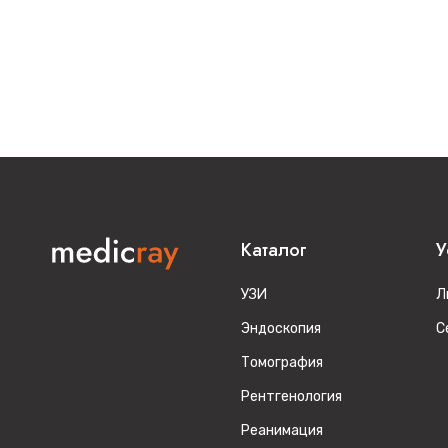
Каталог
У
УЗИ
Л
Эндоскопия
С
Томография
Рентгенология
Реанимация