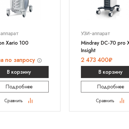
Удобство работы
Надежность и до
Healthcare
Как получить
-аппарат
УЗИ-аппарат
ower Doppler
n Xario 100
Mindray DC-70 pro 
4D мультичастотны
Insight
заказу в нашем инт
оборудование от пр
а по запросу
2 473 400
₽
чества
Для уточнения дета
специалистами по 
В корзину
В корзину
Подробнее
Подробнее
Сравнить
Сравнить