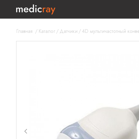
Главная
/
Каталог
/
Датчики
/
4D мультичастотный кон