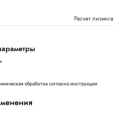
Расчет лизинга
параметры
м
имическая обработка согласно инструкции
именения
чик
GE RAB2-5RS
находит широкое применение в
ниях медицинской диагностики: