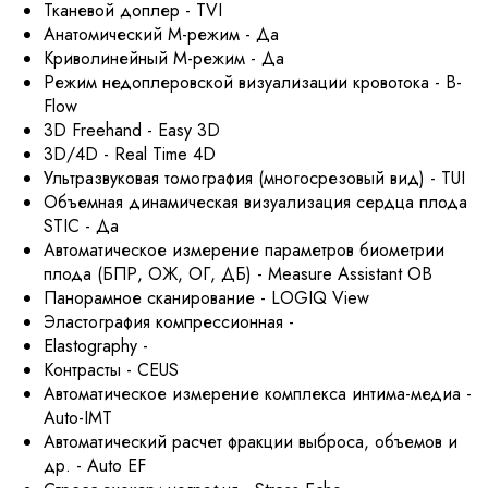
Тканевой доплер - TVI
Анатомический М-режим - Да
Криволинейный М-режим - Да
Режим недоплеровской визуализации кровотока - B-
Flow
3D Freehand - Easy 3D
3D/4D - Real Time 4D
Ультразвуковая томография (многосрезовый вид) - TUI
Объемная динамическая визуализация сердца плода
STIC - Да
Автоматическое измерение параметров биометрии
плода (БПР, ОЖ, ОГ, ДБ) - Measure Assistant OB
Панорамное сканирование - LOGIQ View
Эластография компрессионная -
Elastography -
Контрасты - CEUS
Автоматическое измерение комплекса интима-медиа -
Auto-IMT
Автоматический расчет фракции выброса, объемов и
др. - Auto EF