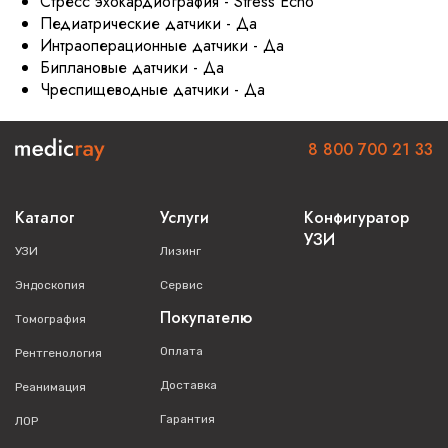
Стресс эхокардиография - Stress Echo
Педиатрические датчики - Да
Интраоперационные датчики - Да
Биплановые датчики - Да
Чреспищеводные датчики - Да
8 800 700 21 33
Каталог
Услуги
Конфигуратор
УЗИ
УЗИ
Лизинг
Эндоскопия
Сервис
Покупателю
Томография
Оплата
Рентгенология
Доставка
Реанимация
Гарантия
ЛОР