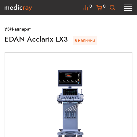
0
0
УЗИ-аппарат
EDAN Acclarix LX3
в наличии