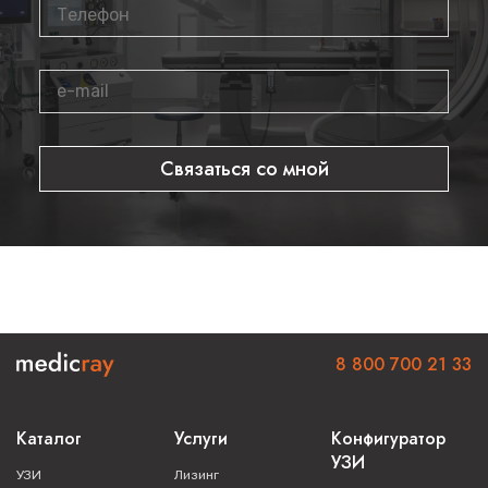
21,5-дюймовый медицинский LCD-монитор с широкими
углами обзора
14-дюймовый сенсорный экран с высокой
чувствительностью
Три порта для подключения датчиков
Регулируемая по высоте панель управления
Связаться со мной
Съемный подогреватель геля для комфорта пациентов
Практические преимущества
Расширенные возможности:
Встроенные аккумуляторы для длительной автономной
работы
8 800 700 21 33
Вместительное хранилище данных с USB-передачей
Эргономичный интерфейс с четким разделением
Каталог
Услуги
Конфигуратор
функций
УЗИ
УЗИ
Лизинг
Высокое качество изображений для ранней диагностики