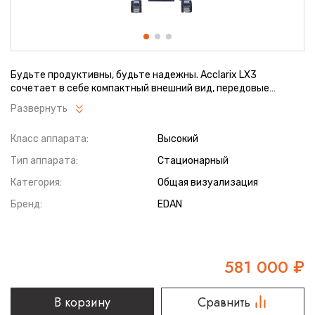
Будьте продуктивны, будьте надежны. Acclarix LX3
сочетает в себе компактный внешний вид, передовые
технологии и интеллектуальный рабочий процесс, чтобы
Развернуть
обеспечить более ценные инновации. Его отличное качество
изображения играет важную роль в профилактике и раннем
Класс аппарата:
Высокий
выявлении в первичной медицинской помощи, обогащая
диагностическое применение и повышая клиническую
Тип аппарата:
Стационарный
ценность.
Категория:
Общая визуализация
Бренд:
EDAN
581 000
₽
В корзину
Сравнить