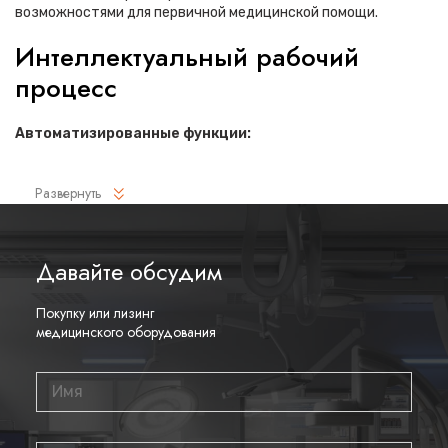
возможностями для первичной медицинской помощи.
Интеллектуальный рабочий
процесс
Автоматизированные функции:
Технология eOptimized для мгновенной оптимизации во
Развернуть
всех режимах работы
Автоматическое построение кривых в режиме PW одним
нажатием
Давайте обсудим
Функция eTouch для интуитивного управления жестами
Покупку или лизинг
Встроенное обучающее ПО eLearn для быстрого
медицинского оборудования
освоения системы
Эргономичный дизайн
Комфортное рабочее место: