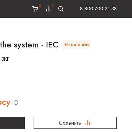
0
0
8 800 700 21 33
he system - IEC
В наличии
 ЭКГ
осу
Сравнить