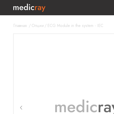
Главная
/
Опции
/
ECG Module in the system - IEC