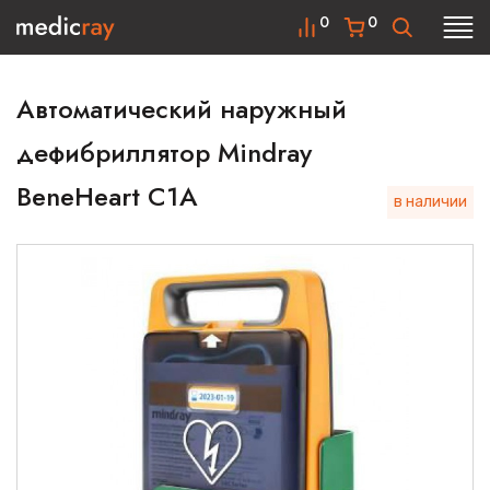
0
0
Автоматический наружный
дефибриллятор Mindray
BeneHeart C1A
в наличии