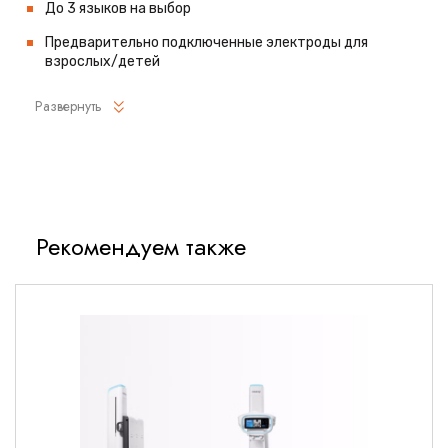
До 3 языков на выбор
Предварительно подключенные электроды для
взрослых/детей
Режим «Взрослый/ребенок»
Развернуть
Интеллектуальный и простой в
использовании
Intelligent ResQNavi™
Рекомендуем также
При проведении сердечно-легочной реанимации в
общественных местах навыки спасателей могут сильно
отличаются. Спасателям, не имеющим опыта реанимации,
требуется более подробные инструкции, в то время как
опытным спасателям нужны лишь простые подсказки
(слишком подробные подсказки могут снизить
эффективность процесса оказания помощи).
Технология ResQNavi™, основанная на большом количестве
данных о поведении пользователей и результатах