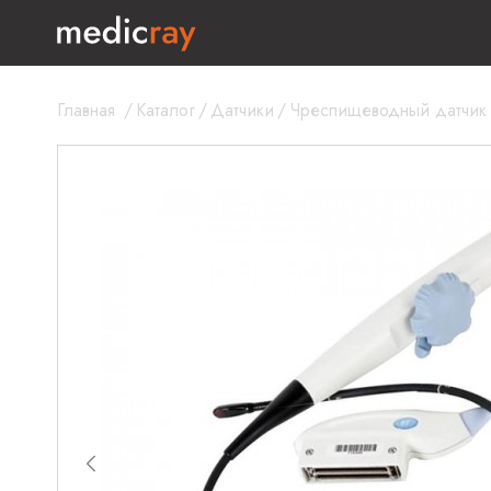
Главная
/
Каталог
/
Датчики
/
Чреспищеводный датчик