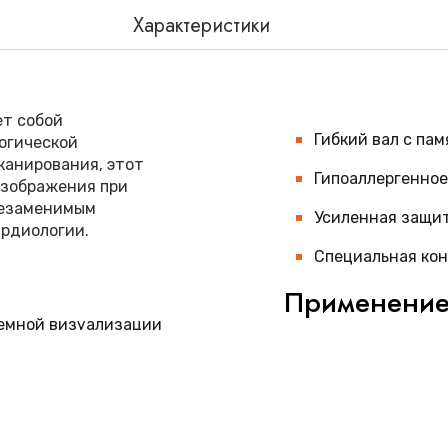
Характеристики
т собой
Гибкий вал с па
огической
канирования, этот
Гипоаллергенное
изображения при
незаменимым
Усиленная защит
ардиологии.
Специальная ко
Применени
ъемной визуализации
Чреспищеводный д
сложных кардиологи
клапанов, диагност
 времени
внутрисердечных тр
операций. Датчик о
лением