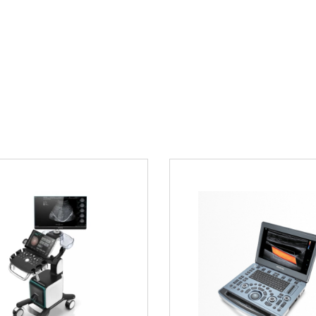
структур, недоступ
ведения
Почему стоит
Превосходное к
Широкие диагно
Надежная конст
Удобство в рабо
Полная совмести
Где купить?
Приобрести
Чреспи
интернет-магазине.
полной гарантией п
информации и оформ
ами GE (серии Vivid,
33
или оставьте зая