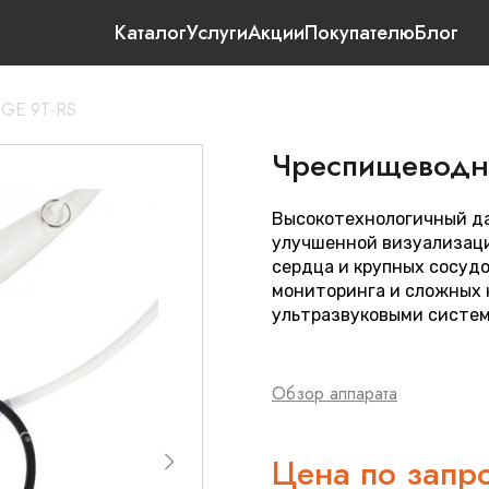
Каталог
Услуги
Акции
Покупателю
Блог
 GE 9T-RS
Чреспищеводны
Высокотехнологичный да
улучшенной визуализаци
сердца и крупных сосуд
мониторинга и сложных 
ультразвуковыми систем
Обзор аппарата
Цена по запр