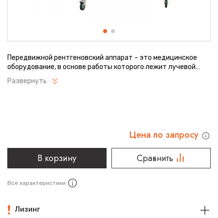
Передвижной рентгеновский аппарат – это медицинское
оборудование, в основе работы которого лежит лучевой
метод. Он используется для проведения экстренной
Развернуть
рентгенографии и диагностики в стесненных условиях.
Устройство характеризуется точностью детализации,
компактностью, функциональной продуманностью
комплектации. С его помощью можно визуализировать
сведения о состоянии различных органов и систем
организма пациента.
Цена по запросу
В корзину
Сравнить
Все характеристики
Лизинг