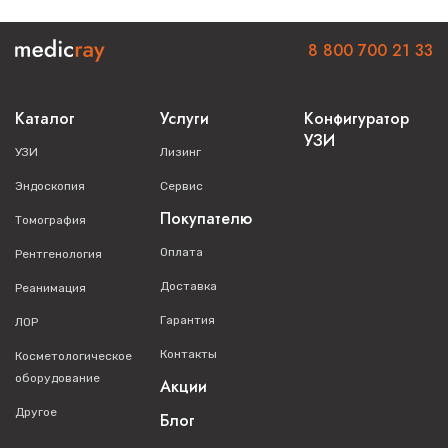
Высокая выходная мощность 1 1 0 кВ/ 10 0 мА;
8 800 700 21 33
30 программируемые настройки АПР;
Возможность дистанционного управления;
Каталог
Услуги
Конфигуратор
Автоматическая стабилизация напряжения;
УЗИ
УЗИ
Лизинг
Реверсивные цифровые индикаторы;
Эндоскопия
Сервис
Параметры сети: 220 В переменного тока, 50/60 Гц;
Покупателю
Томография
Оплата
Рентгенология
Доставка
Реанимация
Гарантия
ЛОР
Контакты
Косметологическое
оборудование
Акции
Другое
Блог